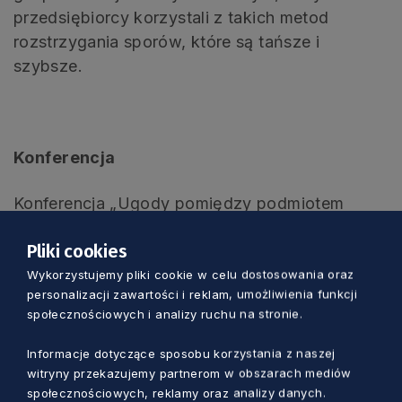
przedsiębiorcy korzystali z takich metod
rozstrzygania sporów, które są tańsze i
szybsze.
Konferencja
Konferencja „Ugody pomiędzy podmiotem
publicznym a przedsiębiorcą – nowe przepisy
Pliki cookies
od 1 czerwca 2017 r.” została zorganizowana
przez Pomorskie Centrum Arbitrażu i Mediacji w
Wykorzystujemy pliki cookie w celu dostosowania oraz
personalizacji zawartości i reklam, umożliwienia funkcji
Gdańsku oraz Regionalną Izbę Gospodarczą
społecznościowych i analizy ruchu na stronie.
Pomorza. W spotkaniu wzięli udział prawnicy,
naukowcy z Katedry Postępowania Cywilnego
Informacje dotyczące sposobu korzystania z naszej
Wydziału Prawa i Administracji UG oraz
witryny przekazujemy partnerom w obszarach mediów
społecznościowych, reklamy oraz analizy danych.
przedstawiciele samorządu, Regionalnej Izby