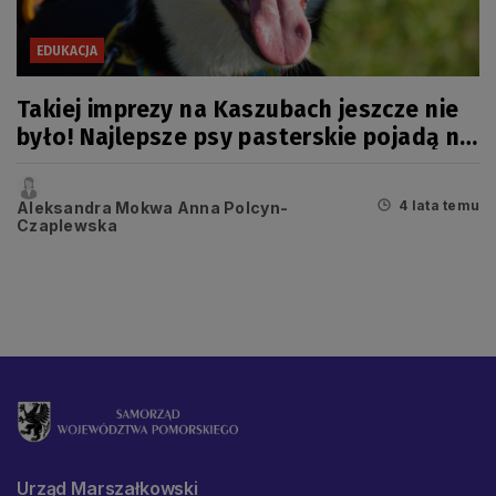
EDUKACJA
Takiej imprezy na Kaszubach jeszcze nie
było! Najlepsze psy pasterskie pojadą na
mistrzostwa Europy
4 lata temu
Aleksandra Mokwa Anna Polcyn-
Czaplewska
Urząd Marszałkowski