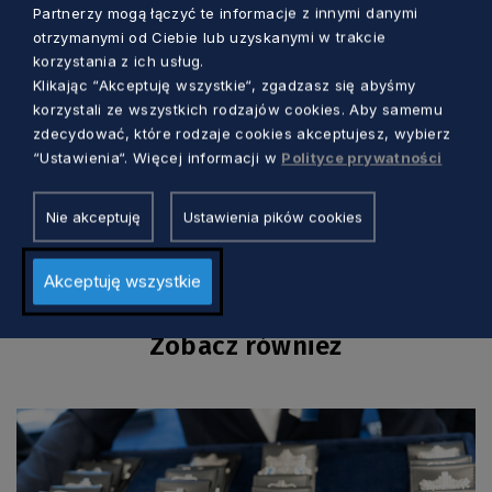
Partnerzy mogą łączyć te informacje z innymi danymi
Obrachunkowej i Sądu Okręgowego w
otrzymanymi od Ciebie lub uzyskanymi w trakcie
Gdańsku. Patronat na konferencją objęli
korzystania z ich usług.
marszałek województwa pomorskiego, prezes
Klikając “Akceptuję wszystkie“, zgadzasz się abyśmy
korzystali ze wszystkich rodzajów cookies. Aby samemu
Sądu Okręgowego w Gdańsku i wojewoda
zdecydować, które rodzaje cookies akceptujesz, wybierz
pomorski.
“Ustawienia“. Więcej informacji w
Polityce prywatności
Nie akceptuję
Ustawienia pików cookies
Akceptuję wszystkie
Zobacz również