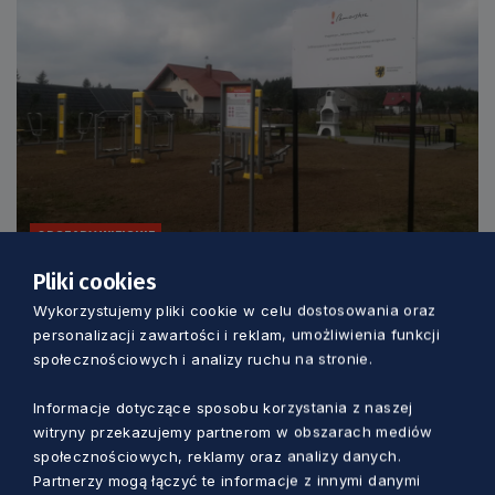
OBSZARY WIEJSKIE
Pliki cookies
Uchwała sejmiku i wszystko jasne. Kto
Wykorzystujemy pliki cookie w celu dostosowania oraz
dostał wsparcie na inwestycje w ramach
personalizacji zawartości i reklam, umożliwienia funkcji
Aktywnego Sołectwa Pomorskiego?
społecznościowych i analizy ruchu na stronie.
Aleksander Olszak
2 lata temu
Informacje dotyczące sposobu korzystania z naszej
witryny przekazujemy partnerom w obszarach mediów
społecznościowych, reklamy oraz analizy danych.
Partnerzy mogą łączyć te informacje z innymi danymi