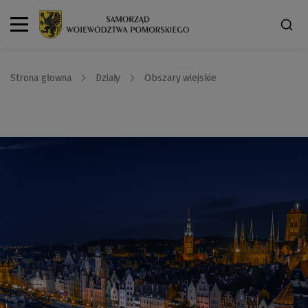
Strona głowna
Działy
Obszary wiejskie