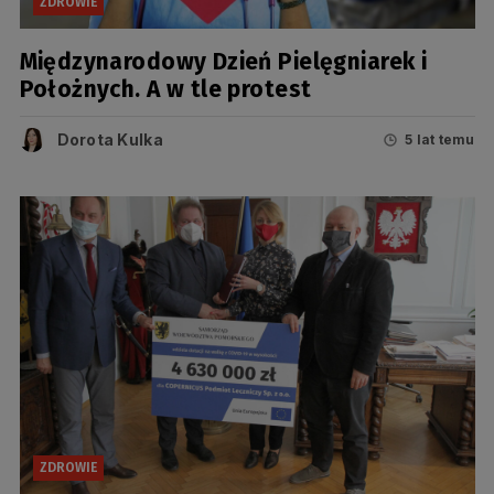
ZDROWIE
Międzynarodowy Dzień Pielęgniarek i
Położnych. A w tle protest
Dorota Kulka
5 lat temu
ZDROWIE