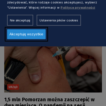
zdecydować, które rodzaje cookies akceptujesz, wybierz
Co i kiedy się zmieni? [HARMONOGRAM]
“Ustawienia“. Więcej informacji w
Polityce prywatności
Dorota Kulka
5 lat temu
Nie akceptuję
Ustawienia pików cookies
Akceptuję wszystkie
URZĄD
1,5 mln Pomorzan można zaszczepić w
dwa miesiące. O pandemii na sesji