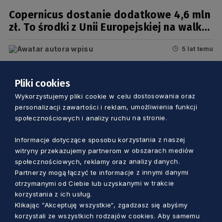
Copernicus dostanie dodatkowe 4,6 mln
zł. To środki z Unii Europejskiej na walkę
z COVID-19
5 lat temu
Pliki cookies
Wykorzystujemy pliki cookie w celu dostosowania oraz
personalizacji zawartości i reklam, umożliwienia funkcji
społecznościowych i analizy ruchu na stronie.
Informacje dotyczące sposobu korzystania z naszej
witryny przekazujemy partnerom w obszarach mediów
społecznościowych, reklamy oraz analizy danych.
Partnerzy mogą łączyć te informacje z innymi danymi
otrzymanymi od Ciebie lub uzyskanymi w trakcie
korzystania z ich usług.
KULTURA
Klikając “Akceptuję wszystkie“, zgadzasz się abyśmy
korzystali ze wszystkich rodzajów cookies. Aby samemu
Od maja nowe zasady bezpieczeństwa.