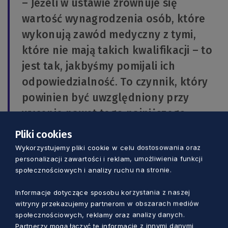
– Jeżeli w ustawie zrównuje się
wartość wynagrodzenia osób, które
wykonują zawód medyczny z tymi,
które nie mają takich kwalifikacji – to
jest tak, jakbyśmy pomijali ich
odpowiedzialność. To czynnik, który
powinien być uwzględniony przy
wycenie nawet tego najniższego
wynagrodzenia – tłumaczy Ptok.
Pliki cookies
Wykorzystujemy pliki cookie w celu dostosowania oraz
O święcie
personalizacji zawartości i reklam, umożliwienia funkcji
społecznościowych i analizy ruchu na stronie.
Międzynarodowy Dzień Pielęgniarek
Informacje dotyczące sposobu korzystania z naszej
obchodzony jest 12 maja. Święto zostało
witryny przekazujemy partnerom w obszarach mediów
społecznościowych, reklamy oraz analizy danych.
ustanowione przez Międzynarodową Radę
Partnerzy mogą łączyć te informacje z innymi danymi