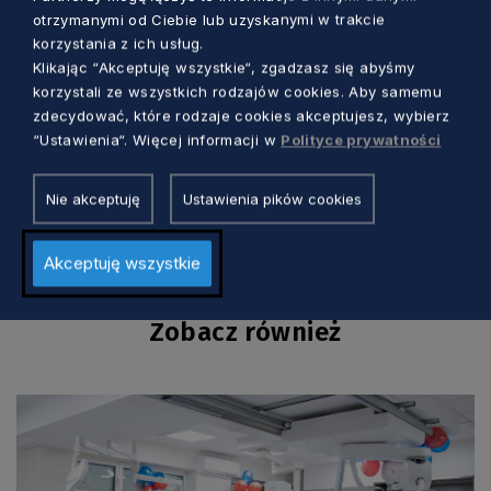
Pielęgniarek (ICN) na kongresie w Meksyku w
otrzymanymi od Ciebie lub uzyskanymi w trakcie
1973 r. Tego też dnia przypada rocznica urodzin
korzystania z ich usług.
Florence Nightingale, prekursorki
Klikając “Akceptuję wszystkie“, zgadzasz się abyśmy
korzystali ze wszystkich rodzajów cookies. Aby samemu
nowoczesnego pielęgniarstwa. Natomiast
zdecydować, które rodzaje cookies akceptujesz, wybierz
Dzień Położnej w Polsce przypada 8 maja w
“Ustawienia“. Więcej informacji w
Polityce prywatności
dniu urodzin wybitnej położnej Stanisławy
Leszczyńskiej.
Nie akceptuję
Ustawienia pików cookies
Akceptuję wszystkie
Zobacz również