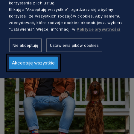
korzystania z ich usług.
Klikając “Akceptuję wszystkie“, zgadzasz się abyśmy
korzystali ze wszystkich rodzajów cookies. Aby samemu
WIADOMOŚCI
zdecydować, które rodzaje cookies akceptujesz, wybierz
“Ustawienia“. Więcej informacji w
Polityce prywatności
Apel Służby Trójmiejskiego Parku
Krajobrazowego w celu wsparcia działań
Nie akceptuję
Ustawienia pików cookies
Policji
Michał Piotrowski
2 lata temu
Akceptuję wszystkie