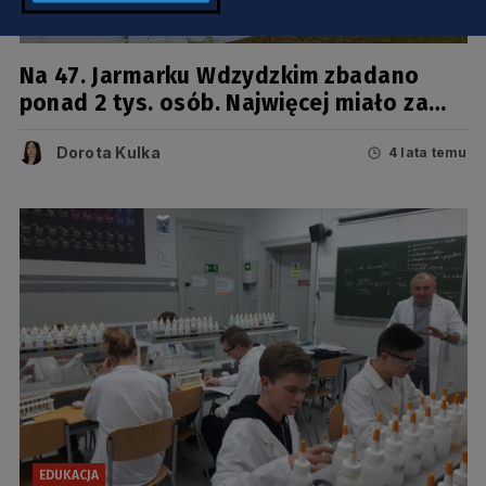
ZDROWIE
Na 47. Jarmarku Wdzydzkim zbadano
ponad 2 tys. osób. Najwięcej miało za
wysokie ciśnienia i poziom cukru
Dorota Kulka
4 lata temu
EDUKACJA