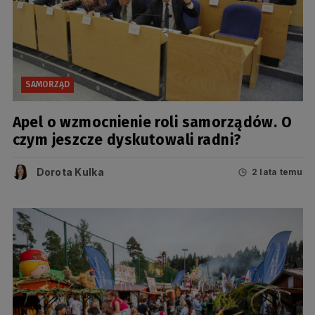
SAMORZĄD
Apel o wzmocnienie roli samorządów. O
czym jeszcze dyskutowali radni?
Dorota Kulka
2 lata temu