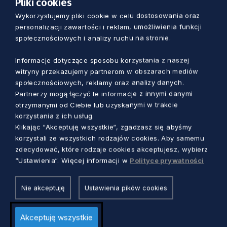
Pliki cookies
Wykorzystujemy pliki cookie w celu dostosowania oraz
SAMORZĄD
personalizacji zawartości i reklam, umożliwienia funkcji
społecznościowych i analizy ruchu na stronie.
Nie tylko budżet województwa. O czym
jeszcze zadecydowali radni na ostatniej
Informacje dotyczące sposobu korzystania z naszej
witryny przekazujemy partnerom w obszarach mediów
w 2022 r. sesji?
społecznościowych, reklamy oraz analizy danych.
Redakcja
3 lata temu
Partnerzy mogą łączyć te informacje z innymi danymi
otrzymanymi od Ciebie lub uzyskanymi w trakcie
korzystania z ich usług.
Klikając “Akceptuję wszystkie“, zgadzasz się abyśmy
korzystali ze wszystkich rodzajów cookies. Aby samemu
zdecydować, które rodzaje cookies akceptujesz, wybierz
“Ustawienia“. Więcej informacji w
Polityce prywatności
Nie akceptuję
Ustawienia pików cookies
Akceptuję wszystkie