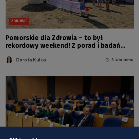
ZDROWIE
Pomorskie dla Zdrowia – to był
rekordowy weekend! Z porad i badań
skorzystało aż 3,5 tys. osób
Dorota Kulka
3 lata temu