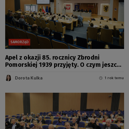
SAMORZĄD
Apel z okazji 85. rocznicy Zbrodni
Pomorskiej 1939 przyjęty. O czym jeszcze
dyskutowali radni?
Dorota Kulka
1 rok temu