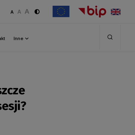
akt
Inne
szcze
esji?