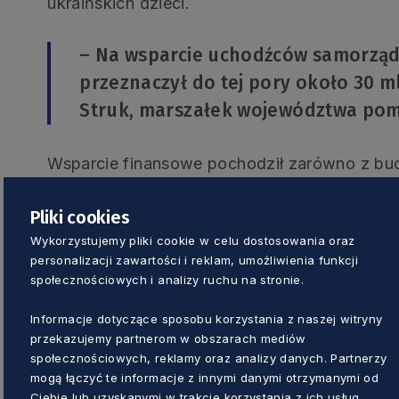
ukraińskich dzieci.
– Na wsparcie uchodźców samorzą
przeznaczył do tej pory około 30 ml
Struk, marszałek województwa pom
Wsparcie finansowe pochodził zarówno z bu
europejskich. Za zgodą Komisji Europejskiej 
programu transgranicznego Polska-Rosja na o
Pliki cookies
dzieci uchodźców. Karetki i sprzęt medyczn
Wykorzystujemy pliki cookie w celu dostosowania oraz
ukraińskich miast: Odessy, Tarnopola, Zaporo
personalizacji zawartości i reklam, umożliwienia funkcji
społecznościowych i analizy ruchu na stronie.
leczonych jest kilkunastu bardzo ciężko ranny
Wyjątkowe podziękowanie za dotychczasow
Informacje dotyczące sposobu korzystania z naszej witryny
Mieczysław Struk. Była to symboliczna stat
przekazujemy partnerom w obszarach mediów
którą przyznało Stowarzyszenie Otwarte Kas
społecznościowych, reklamy oraz analizy danych. Partnerzy
mogą łączyć te informacje z innymi danymi otrzymanymi od
Aleksandra Cieszyńska oraz Kateryna Makhov
Ciebie lub uzyskanymi w trakcie korzystania z ich usług.