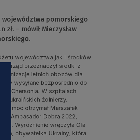
d województwa pomorskiego
n zł. – mówił Mieczysław
orskiego.
dżetu województwa jak i środków
samorząd przeznaczył środki z
rganizacje letnich obozów dla
y były wysyłane bezpośrednio do
ża i Chersonia. W szpitalach
ch ukraińskich żołnierzy.
ą pomoc otrzymał Marszałek
uetka Ambasador Dobra 2022,
zuby. Wyróżnienie wręczyła Ola
ska, obywatelka Ukrainy, która