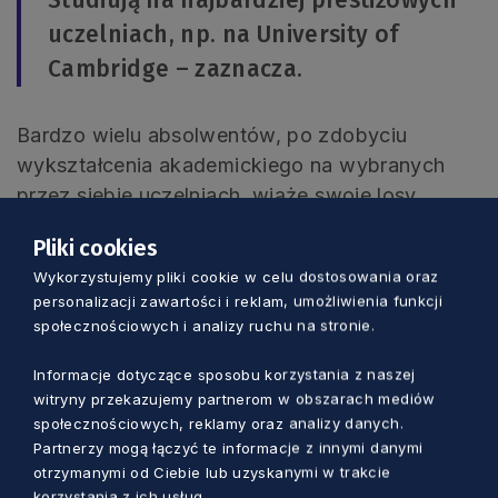
Studiują na najbardziej prestiżowych
uczelniach, np. na University of
Cambridge – zaznacza.
Bardzo wielu absolwentów, po zdobyciu
wykształcenia akademickiego na wybranych
przez siebie uczelniach, wiąże swoje losy
zawodowe z naszym regionem, a ich talent
Pliki cookies
przyczynia się do rozwoju Pomorza. Warto też
Wykorzystujemy pliki cookie w celu dostosowania oraz
dodać, że z projektu korzystają nie tylko
personalizacji zawartości i reklam, umożliwienia funkcji
uczniowie, ale i nauczyciele.
społecznościowych i analizy ruchu na stronie.
Informacje dotyczące sposobu korzystania z naszej
witryny przekazujemy partnerom w obszarach mediów
społecznościowych, reklamy oraz analizy danych.
Partnerzy mogą łączyć te informacje z innymi danymi
FOT. MAT. UMWP
otrzymanymi od Ciebie lub uzyskanymi w trakcie
korzystania z ich usług.