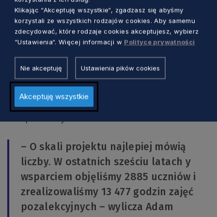
Liczby mówią same za siebie
Klikając “Akceptuję wszystkie“, zgadzasz się abyśmy
korzystali ze wszystkich rodzajów cookies. Aby samemu
W Zdolnych z Pomorza uczestniczy 19
zdecydować, które rodzaje cookies akceptujesz, wybierz
powiatów oraz siedem pomorskich uczelni:
“Ustawienia“. Więcej informacji w
Polityce prywatności
Politechnika Gdańska, Uniwersytet Gdański,
Akademia Pomorska, Uniwersytet Morski w
Nie akceptuję
Ustawienia pików cookies
Gdyni, Gdański Uniwersytet Medyczny,
Akademia Wychowania Fizycznego i Sportu
Akceptuję wszystkie
oraz Polsko-Japońska Akademia Technik
Komputerowych.
– O skali projektu najlepiej mówią
liczby. W ostatnich sześciu latach y
wsparciem objęliśmy 2885 uczniów i
zrealizowaliśmy 13 477 godzin zajęć
pozalekcyjnych – wylicza Adam