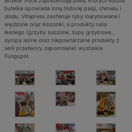
Browar Puck zaprezentują piwa, których każda
butelka opowiada inną historię pasji, chmielu i
słodu. Vitapress zaoferuje ryby marynowane i
wędzone oraz kiszonki, a produkty runa
leśnego (grzyby suszone, zupy grzybowe,
syropy leśne oraz niepowtarzalne produkty z
serii przetwory zapomniane) wystawia
Fungopol.