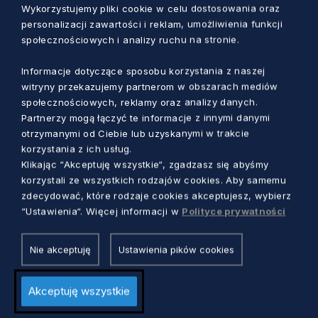
Wykorzystujemy pliki cookie w celu dostosowania oraz
W tym roku nasze województwo we
personalizacji zawartości i reklam, umożliwienia funkcji
współpracy z Krajowym Ośrodkiem Wsparcia
społecznościowych i analizy ruchu na stronie.
Rolnictwa, współorganizuje stoisko narodowe.
Informacje dotyczące sposobu korzystania z naszej
Pomorscy wystawcy, jako jedni z ośmiu
witryny przekazujemy partnerom w obszarach mediów
województw, zaprezentują różnorodne,
społecznościowych, reklamy oraz analizy danych.
wysokiej jakości produkty charakterystyczne
Partnerzy mogą łączyć te informacje z innymi danymi
dla naszego regionu.
otrzymanymi od Ciebie lub uzyskanymi w trakcie
korzystania z ich usług.
Klikając “Akceptuję wszystkie“, zgadzasz się abyśmy
– Nasz udział w Grüne Woche to
korzystali ze wszystkich rodzajów cookies. Aby samemu
doskonała okazja do promocji
zdecydować, które rodzaje cookies akceptujesz, wybierz
“Ustawienia“. Więcej informacji w
Polityce prywatności
regionu, jego dziedzictwa kulinarnego
oraz wzmocnienia pozycji pomorskich
Nie akceptuję
Ustawienia pików cookies
producentów na krajowym i
międzynarodowym rynku – mówi
Akceptuję wszystkie
członek Zarządu Województwa