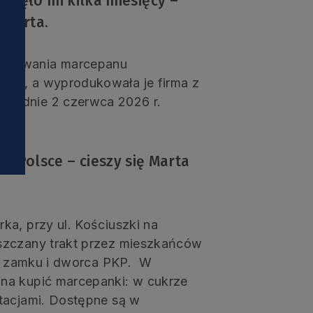
zajęło mi kilka miesięcy –
i
 Marta.
wydawania marcepanu
ama, a wyprodukowała je firma z
kładnie 2 czerwca 2026 r.
w Polsce – cieszy się Marta
ka, przy ul. Kościuszki na
szczany trakt przez mieszkańców
 do zamku i dworca PKP. W
na kupić marcepanki: w cukrze
tacjami. Dostępne są w