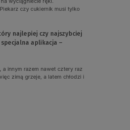
 na wyciągniecie ręki.
iekarz czy cukiernik musi tylko
tóry najlepiej czy najszybciej
 specjalna aplikacja –
, a innym razem nawet cztery raz
ęc zimą grzeje, a latem chłodzi i