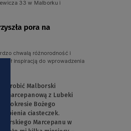
kiewicza 33 w Malborku i
rzyszła pora na
Bardzo chwalą różnorodność i
s był inspiracją do wprowadzenia
.
am robić Malborski
ę marcepanową z Lubeki
o w okresie Bożego
robienia ciasteczek.
lborskiego Marcepanu w