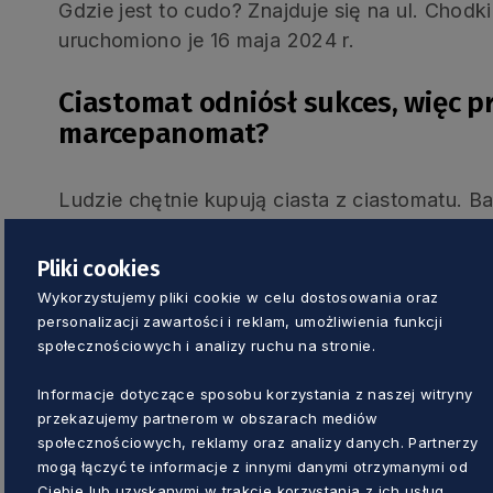
Gdzie jest to cudo? Znajduje się na ul. Chod
uruchomiono je 16 maja 2024 r.
Ciastomat odniósł sukces, więc p
marcepanomat?
Ludzie chętnie kupują ciasta z ciastomatu. 
dostępność produktów. To właśnie ten sukce
marcepana, który również miał swoich fanów
Pliki cookies
Wykorzystujemy pliki cookie w celu dostosowania oraz
– Zanim zaczęł
personalizacji zawartości i reklam, umożliwienia funkcji
społecznościowych i analizy ruchu na stronie.
Marcepan, mas
używałam tylk
Informacje dotyczące sposobu korzystania z naszej witryny
przekazujemy partnerom w obszarach mediów
Narodzenia do 
społecznościowych, reklamy oraz analizy danych. Partnerzy
Stworzenie Ma
mogą łączyć te informacje z innymi danymi otrzymanymi od
Ciebie lub uzyskanymi w trakcie korzystania z ich usług.