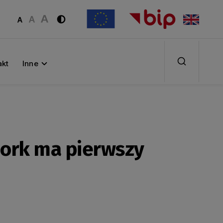
akt
Inne
bork ma pierwszy