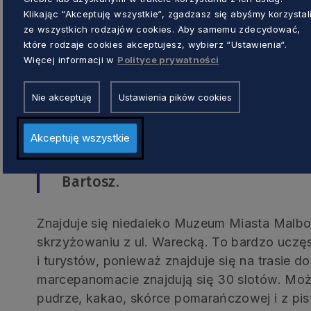
obecnej wersji 
Klikając “Akceptuję wszystkie“, zgadzasz się abyśmy korzystal
opowiada pani
ze wszystkich rodzajów cookies. Aby samemu zdecydować,
które rodzaje cookies akceptujesz, wybierz “Ustawienia“.
Więcej informacji w
Polityce prywatności
Urządzenie do 
zaprojektowała s
Nie akceptuję
Ustawienia pików cookies
Częstochowy. Do
marcepanomat został uruchomiony.
Akceptuję wszystkie
– To pierwsze tego typu urządzenie 
Bartosz.
Znajduje się niedaleko Muzeum Miasta Malbor
skrzyżowaniu z ul. Warecką. To bardzo uczę
i turystów, ponieważ znajduje się na trasie
marcepanomacie znajdują się 30 slotów. Moż
pudrze, kakao, skórce pomarańczowej i z pis