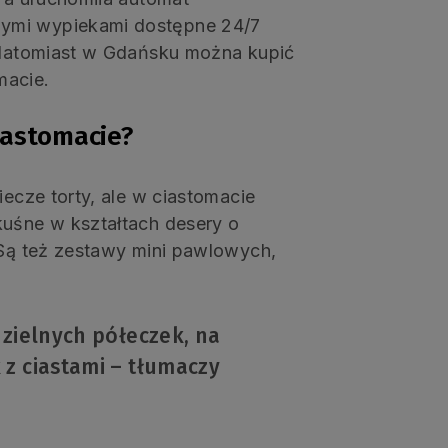
zymi wypiekami dostępne 24/7
. Natomiast w Gdańsku można kupić
macie.
iastomacie?
iecze torty, ale w ciastomacie
kuśne w kształtach desery o
 Są też zestawy mini pawlowych,
dzielnych półeczek, na
z ciastami – tłumaczy