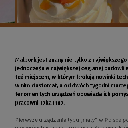
Malbork jest znany nie tylko z największeg
jednocześnie największej ceglanej budowli 
też miejscem, w którym królują nowinki tech
w nim ciastomat, a od dwóch tygodni marce
fenomen tych urządzeń opowiada ich pomys
pracowni Taka Inna.
Pierwsze urządzenia typu „maty” w Polsce po
pionierów była m.in. cukiernia z Krakowa, kt