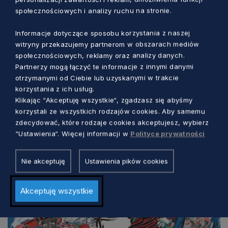
23 maja 2026 r., sobota, godz. 12.00-19.00
społecznościowych i analizy ruchu na stronie.
Muzeum Kultury Ludowej Pomorza
Informacje dotyczące sposobu korzystania z naszej
Swołowo 8, zagroda nr 14 i 15
witryny przekazujemy partnerom w obszarach mediów
społecznościowych, reklamy oraz analizy danych.
wstęp – bezpłatny
Partnerzy mogą łączyć te informacje z innymi danymi
otrzymanymi od Ciebie lub uzyskanymi w trakcie
korzystania z ich usług.
Klikając “Akceptuję wszystkie“, zgadzasz się abyśmy
korzystali ze wszystkich rodzajów cookies. Aby samemu
zdecydować, które rodzaje cookies akceptujesz, wybierz
“Ustawienia“. Więcej informacji w
Polityce prywatności
Nie akceptuję
Ustawienia pików cookies
Akceptuję wszystkie