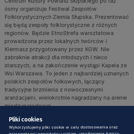
Centrum Kultury Powiatu Słupskiego po raz
ósmy organizuje Festiwal Zespołów
Folklorystycznych Ziemia Słupska. Prezentować
się będą zespoły folklorystyczne z różnych
regionów. Będzie EtnoStrefa warsztatowa
prowadzona przez lokalnych twórców i
Kiermasz przygotowany przez KGW. Nie
zabraknie atrakcji dla młodszych i nieco
starszych, a na zakończenie wystąpi Kapela ze
Wsi Warszawa. To jeden z najbardziej uznanych
polskich zespołów folkowych, łączący
tradycyjne brzmienia z nowoczesnymi
aranżacjami, wielokrotnie nagradzany na arenie
międzynarodowej.
Pliki cookies
Szparagowe święto
Wykorzystujemy pliki cookie w celu dostosowania oraz
personalizacji zawartości i reklam, umożliwienia funkcji