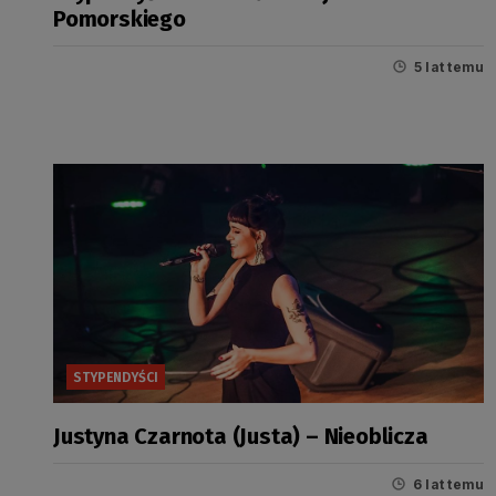
Pomorskiego
5 lat temu
STYPENDYŚCI
Justyna Czarnota (Justa) – Nieoblicza
6 lat temu