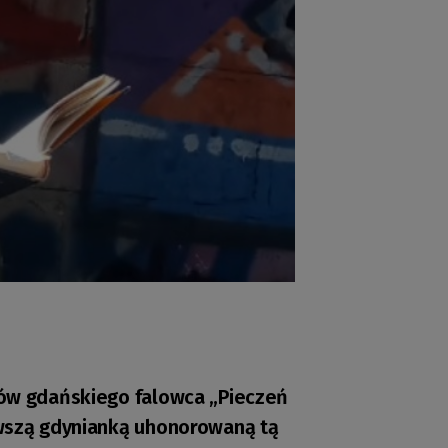
ńców gdańskiego falowca „Pieczeń
rwszą gdynianką uhonorowaną tą