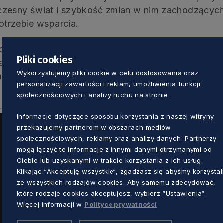
czesny świat i szybkość zmian w nim zachodzących.
potrzebie wsparcia.
owane także warsztaty florystyczne i rzeźbiarskie 
Pliki cookies
 (Portier, Pacjentka Ewa i Pacjent Adam) wzięli ud
Wykorzystujemy pliki cookie w celu dostosowania oraz
m Plastycznego w Orłowie: Borys Reppel (Dziennika
personalizacji zawartości i reklam, umożliwienia funkcji
społecznościowych i analizy ruchu na stronie.
Informacje dotyczące sposobu korzystania z naszej witryny
przekazujemy partnerom w obszarach mediów
społecznościowych, reklamy oraz analizy danych. Partnerzy
mogą łączyć te informacje z innymi danymi otrzymanymi od
Ciebie lub uzyskanymi w trakcie korzystania z ich usług.
Klikając “Akceptuję wszystkie“, zgadzasz się abyśmy korzystal
ze wszystkich rodzajów cookies. Aby samemu zdecydować,
które rodzaje cookies akceptujesz, wybierz “Ustawienia“.
Więcej informacji w
Polityce prywatności