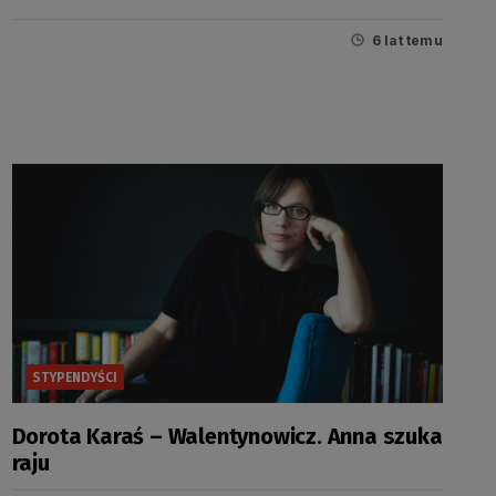
6 lat temu
STYPENDYŚCI
Dorota Karaś – Walentynowicz. Anna szuka
raju