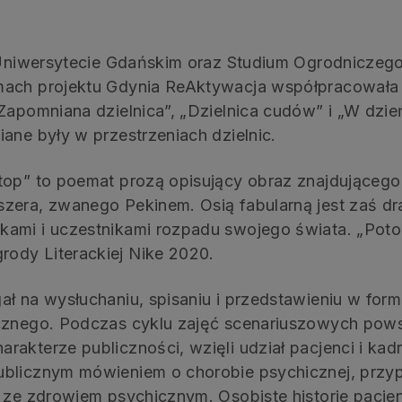
a Uniwersytecie Gdańskim oraz Studium Ogrodniczeg
mach projektu Gdynia ReAktywacja współpracowała
„Zapomniana dzielnica”, „Dzielnica cudów” i „W dzie
ane były w przestrzeniach dzielnic.
top” to poemat prozą opisujący obraz znajdującego 
zera, zwanego Pekinem. Osią fabularną jest zaś d
ami i uczestnikami rozpadu swojego świata. „Potop
ody Literackiej Nike 2020.
ał na wysłuchaniu, spisaniu i przedstawieniu w for
ycznego. Podczas cyklu zajęć scenariuszowych pows
kterze publiczności, wzięli udział pacjenci i kadra
ublicznym mówieniem o chorobie psychicznej, przyp
 ze zdrowiem psychicznym. Osobiste historie pacjen