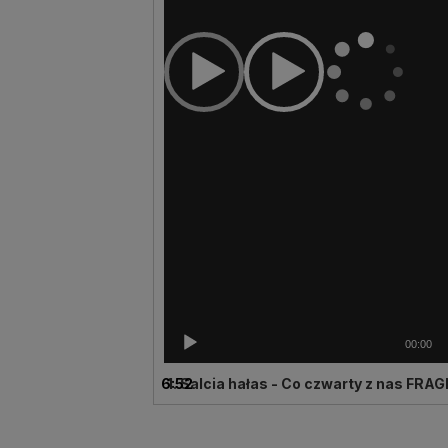
00:00
6:52
1. Salcia hałas - Co czwarty z nas FR