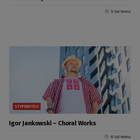
5 lat temu
STYPENDYŚCI
Igor Jankowski – Choral Works
6 lat temu