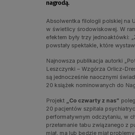
nagrodą.
Absolwentka filologii polskiej n
w świetlicy środowiskowej. W ra
efektem były trzy jednoaktówki: 
powstały spektakle, które wystawi
Najnowsza publikacja autorki „Po
Leszczynki – Wzgórza Orlicz-Dres
są jednocześnie naocznymi świadk
20 książek nominowanych do Nagr
Projekt
„Co czwarty z nas”
poleg
20 pacjentów szpitala psychiatr
performatywnym odczytaniu, w chara
przełamanie tabu związanego z p
miał, ma lub będzie miał problemy