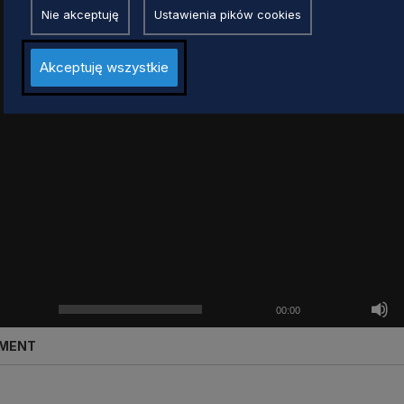
Nie akceptuję
Ustawienia pików cookies
Akceptuję wszystkie
00:00
AGMENT