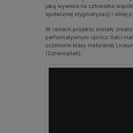
jaką wywiera na człowieka współ
społecznej stygmatyzacji i silnej 
W ramach projektu zostały zrealiz
performatywnym oprócz Salci Hałas
uczniowie klasy maturalnej Liceu
(Dziwnoptak).
Odtwarzacz
video