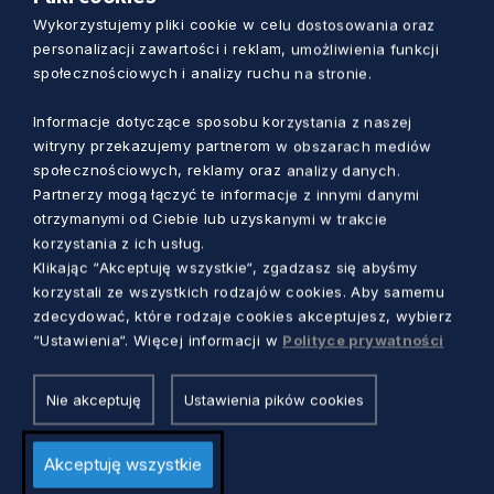
przewozić. Zazwyczaj są ładowane do
Wykorzystujemy pliki cookie w celu dostosowania oraz
samolotu tuż przy schodach. Przy stanowisku
personalizacji zawartości i reklam, umożliwienia funkcji
biletowo-bagażowym można oddać wózek jako
społecznościowych i analizy ruchu na stronie.
bagaż rejestrowany lub można taki wózek
Informacje dotyczące sposobu korzystania z naszej
wziąć ze sobą i oddać przy samym samolocie.
witryny przekazujemy partnerom w obszarach mediów
Nie można wziąć wózka ze sobą do kabiny
społecznościowych, reklamy oraz analizy danych.
samolotu. – dodaje Tomczyńska.
Partnerzy mogą łączyć te informacje z innymi danymi
otrzymanymi od Ciebie lub uzyskanymi w trakcie
Przed każdą podróżą należy sprawdzić jakie
korzystania z ich usług.
Klikając “Akceptuję wszystkie“, zgadzasz się abyśmy
regulacje dotyczące podróży z dzieckiem ma
korzystali ze wszystkich rodzajów cookies. Aby samemu
wybrana przez nas linia lotnicza. – Zazwyczaj
zdecydować, które rodzaje cookies akceptujesz, wybierz
jest tak, że dzieci do drugiego roku życia
“Ustawienia“. Więcej informacji w
Polityce prywatności
podróżują na kolanach rodziców i nie płacą za
bilet. – mówi Tomczyńska.
Nie akceptuję
Ustawienia pików cookies
Akceptuję wszystkie