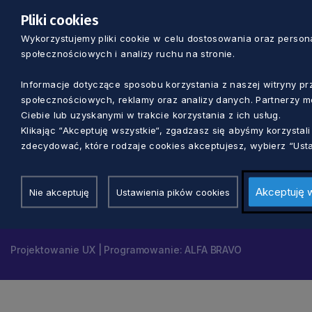
ul. Okopowa 21/27
Pliki cookies
Adres:
80-810 Gdańsk
Wykorzystujemy pliki cookie w celu dostosowania oraz personal
społecznościowych i analizy ruchu na stronie.
Informacje dotyczące sposobu korzystania z naszej witryny 
Nawigacja
społecznościowych, reklamy oraz analizy danych. Partnerzy m
Ciebie lub uzyskanymi w trakcie korzystania z ich usług.
Klikając “Akceptuję wszystkie“, zgadzasz się abyśmy korzysta
zdecydować, które rodzaje cookies akceptujesz, wybierz “Usta
© 2026 Pomorskie.eu
Ustawienia cookies
Akceptuję 
Nie akceptuję
Ustawienia pików cookies
Polityka prywatności
Projektowanie UX | Programowanie: ALFA BRAVO