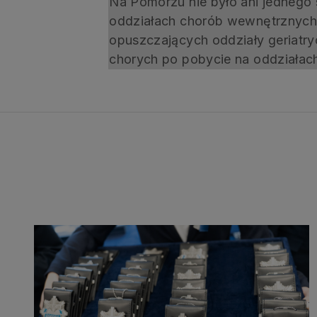
Na Pomorzu nie było ani jednego 
oddziałach chorób wewnętrznych.
opuszczających oddziały geriatryc
chorych po pobycie na oddziała