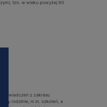
zymi, tzn. w wieku powyżej 60
OZ, świadczeń z zakresu
mocy rodzinie, m.in. szkoleń, a