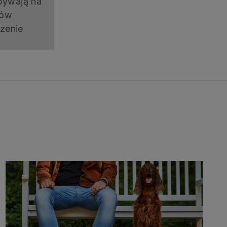
ebywają na
tów
czenie