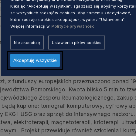
nych w terenie.W Sopocie, w porównaniu z innymi m
Klikając “Akceptuję wszystkie“, zgadzasz się abyśmy korzystal
więcej osób w podeszłym wieku. Osoby starsze stan
ze wszystkich rodzajów cookies. Aby samemu zdecydować,
tu. Specjalistyczna opieka geriatryczna pozwala lep
które rodzaje cookies akceptujesz, wybierz “Ustawienia“.
h, umożliwiając im bardziej komfortowe i samodzie
Więcej informacji w
Polityce prywatności
iedy ludzi leczy się na oddziałach geriatrycznych. D
rezydent Sopotu. – To będzie najnowocześniejszy o
Nie akceptuję
Ustawienia pików cookies
Akceptuję wszystkie
 zł, z funduszy europejskich przeznaczono ponad 19
jewództwa Pomorskiego. Kwota blisko 5 mln to tzw
jewódzkiego Zespołu Reumatologicznego, zakup 
ii będą kupione: tomograf komputerowy, cyfrowy ap
ty EKG i USG oraz sprzęt do intensywnego nadzoru
twa, elektroterapii, magnetoterapii, krioterapii ultra
rowymi. Projekt przewiduje również szkolenia i kursy