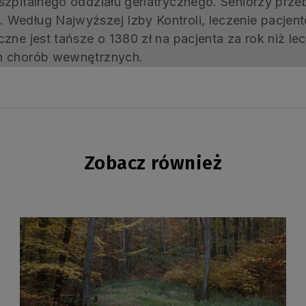
szpitalnego oddziału geriatrycznego. Seniorzy prz
 Według Najwyższej Izby Kontroli, leczenie pacjen
zne jest tańsze o 1380 zł na pacjenta za rok niż le
ch chorób wewnętrznych.
Zobacz również