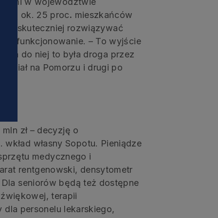
iastami w województwie
i
owią ok. 25 proc
.
mieszkańców
iej i skuteczniej rozwiązywać
lne funkcjonowanie. – To wyjście
roga do niej to była droga przez
ddział na Pomorzu i drugi po
 mln zł – decyzję o
. wkład własny Sopotu. Pieniądze
sprzętu medycznego i
arat rentgenowski, densytometr
. Dla seniorów będą też dostępne
dźwiękowej, terapii
 dla personelu lekarskiego,