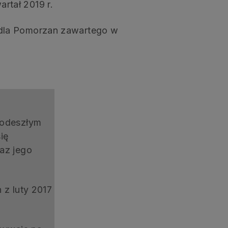
artał 2019 r.
 dla Pomorzan zawartego w
podeszłym
ię
az jego
 z luty 2017