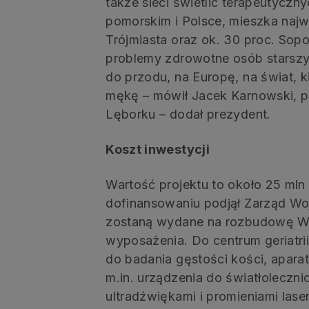
także sieci świetlic terapeutycz
pomorskim i Polsce, mieszka naj
Trójmiasta oraz ok. 30 proc. Sopo
problemy zdrowotne osób starszyc
do przodu, na Europę, na świat, k
mękę – mówił Jacek Karnowski, p
Lęborku – dodał prezydent.
Koszt inwestycji
Wartość projektu to około 25 mln
dofinansowaniu podjął Zarząd Wo
zostaną wydane na rozbudowę Wo
wyposażenia. Do centrum geriatr
do badania gęstości kości, apara
m.in. urządzenia do światłolecznic
ultradźwiękami i promieniami lase