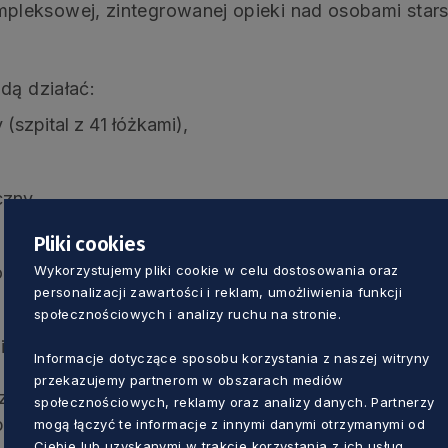
leksowej, zintegrowanej opieki nad osobami stars
dą działać:
 (szpital z 41 łóżkami),
czny,
Pliki cookies
Wykorzystujemy pliki cookie w celu dostosowania oraz
ryjna opieka geriatryczna),
personalizacji zawartości i reklam, umożliwienia funkcji
społecznościowych i analizy ruchu na stronie.
iatryczna.
Informacje dotyczące sposobu korzystania z naszej witryny
przekazujemy partnerom w obszarach mediów
ystać z: konsultacji telemedycznych dla lekarzy P
społecznościowych, reklamy oraz analizy danych. Partnerzy
półpracy z lokalnymi centrami opieki społecznej i po
mogą łączyć te informacje z innymi danymi otrzymanymi od
Ciebie lub uzyskanymi w trakcie korzystania z ich usług.