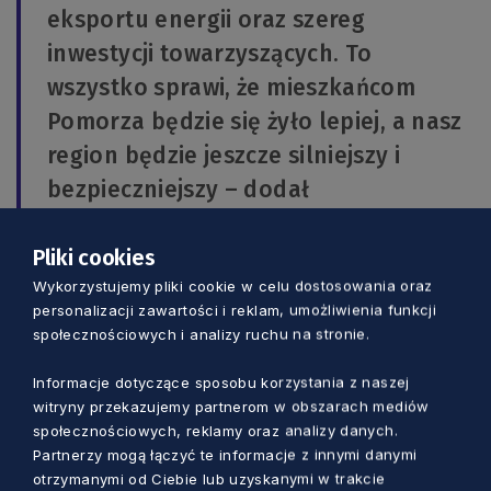
eksportu energii oraz szereg
inwestycji towarzyszących. To
wszystko sprawi, że mieszkańcom
Pomorza będzie się żyło lepiej, a nasz
region będzie jeszcze silniejszy i
bezpieczniejszy – dodał
wicemarszałek
Pliki cookies
Wykorzystujemy pliki cookie w celu dostosowania oraz
Warto również przypomnieć, że dwa tygodnie
personalizacji zawartości i reklam, umożliwienia funkcji
temu firma ze Słupska podpisała z firmą Bechtel
społecznościowych i analizy ruchu na stronie.
Polska umowę na prowadzenie prac
geologicznych
. Jak podkreślał Prezes Hołda w
Informacje dotyczące sposobu korzystania z naszej
przypadku pomorskiej inwestycji local content
witryny przekazujemy partnerom w obszarach mediów
społecznościowych, reklamy oraz analizy danych.
może sięgnąć nawet 50 proc.
Partnerzy mogą łączyć te informacje z innymi danymi
otrzymanymi od Ciebie lub uzyskanymi w trakcie