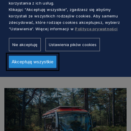
Przypomnijmy, że planowana pierwsza polska
korzystania z ich usług.
elektrownia jądrowa ma być zlokalizowana w
Klikając “Akceptuję wszystkie“, zgadzasz się abyśmy
gminie Choczewo i według oficjalnych
korzystali ze wszystkich rodzajów cookies. Aby samemu
zdecydować, które rodzaje cookies akceptujesz, wybierz
harmonogramów ma rozpocząć pracę już w
“Ustawienia“. Więcej informacji w
Polityce prywatności
2033 r.
Nie akceptuję
Ustawienia pików cookies
Akceptuję wszystkie
Zobacz również