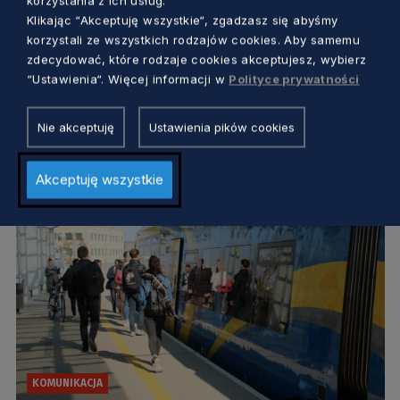
korzystania z ich usług.
KOMUNIKACJA
Klikając “Akceptuję wszystkie“, zgadzasz się abyśmy
korzystali ze wszystkich rodzajów cookies. Aby samemu
Akcja ratunkowa na peronie. Pasażer i
zdecydować, które rodzaje cookies akceptujesz, wybierz
kierownik pociągu linii PKM uratowali
“Ustawienia“. Więcej informacji w
Polityce prywatności
pasażera
Aleksander Olszak
5 lat temu
Nie akceptuję
Ustawienia pików cookies
Akceptuję wszystkie
KOMUNIKACJA