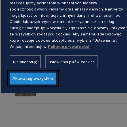
przekazujemy partnerom w obszarach mediów
społecznościowych, reklamy oraz analizy danych. Partnerzy
Korzystanie z biletu jest bardzo proste. Wyst
mogą łączyć te informacje z innymi danymi otrzymanymi od
ZTM w Gdańsku, zintegrowany ze spersonal
Ciebie lub uzyskanymi w trakcie korzystania z ich usług.
Mieszkańca. Co ważne, karta mieszkańca mo
Klikając “Akceptuję wszystkie“, zgadzasz się abyśmy korzystal
plastikowej, jak i elektronicznej. W pociągac
ze wszystkich rodzajów cookies. Aby samemu zdecydować,
które rodzaje cookies akceptujesz, wybierz “Ustawienia“.
pomiędzy stacjami: Gdańsk Lipce, Gdańsk Ż
Więcej informacji w
Polityce prywatności
Nie akceptuję
Ustawienia pików cookies
ZOBACZ TAKŻE
Akceptuję wszystkie
PKM Południe. Rusza przetarg na stud
kolejowej