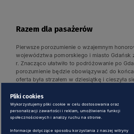
Razem dla pasażerów
Pierwsze porozumienie o wzajemnym honoro
województwa pomorskiego i miasto Gdańsk 
r. Znacząco ułatwiło to podróżowanie po Gda
porozumienie będzie obowiązywać do końca 2
oferta była strzałem w dziesiątkę i cieszyła 
zainteresowaniem mieszkańców. Została więc
obowiązywania porozumienia na kolejny rok.
Pliki cookies
Wykorzystujemy pliki cookie w celu dostosowania oraz
personalizacji zawartości i reklam, umożliwienia funkcji
społecznościowych i analizy ruchu na stronie.
Jak to działa?
Informacje dotyczące sposobu korzystania z naszej witryny