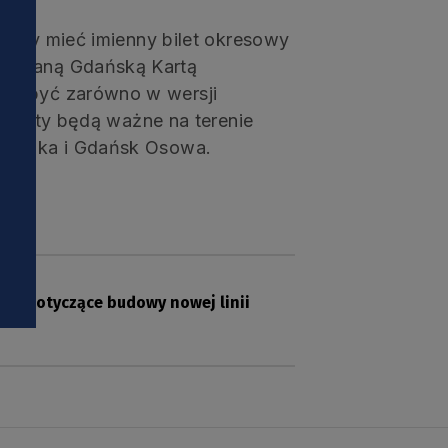
arczy mieć imienny bilet okresowy
izowaną Gdańską Kartą
że być zarówno w wersji
i
h bilety będą ważne na terenie
abianka i Gdańsk Osowa.
ium dotyczące budowy nowej linii