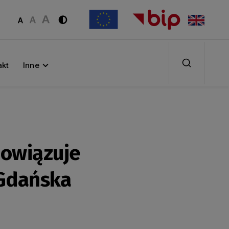
akt
Inne
bowiązuje
Gdańska