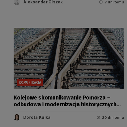
Aleksander Olszak
7 dni temu
KOMUNIKACJA
Kolejowe skomunikowanie Pomorza –
odbudowa i modernizacja historycznych
linii
Dorota Kulka
20 dni temu