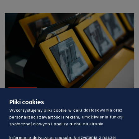
GOSPODARKA
Pliki cookies
Możesz zdobyć Gryfa Gospodarczego
Wykorzystujemy pliki cookie w celu dostosowania oraz
albo… Pióro Gryfa. Trwa nabór do
personalizacji zawartości i reklam, umożliwienia funkcji
kolejnej edycji konkursu
społecznościowych i analizy ruchu na stronie.
Marcin Szumny
6 godzin temu
Informacje dotyczące sposobu korzystania z naszej