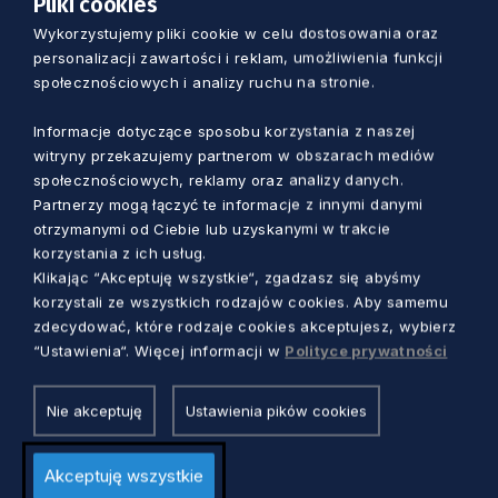
Pliki cookies
Wykorzystujemy pliki cookie w celu dostosowania oraz
KULTURA
personalizacji zawartości i reklam, umożliwienia funkcji
społecznościowych i analizy ruchu na stronie.
Najważniejszy festiwal kina
dokumentalnego. XIX Millennium Docs
Informacje dotyczące sposobu korzystania z naszej
Against Gravity w Gdyni
witryny przekazujemy partnerom w obszarach mediów
4 lata temu
społecznościowych, reklamy oraz analizy danych.
Partnerzy mogą łączyć te informacje z innymi danymi
otrzymanymi od Ciebie lub uzyskanymi w trakcie
korzystania z ich usług.
Klikając “Akceptuję wszystkie“, zgadzasz się abyśmy
korzystali ze wszystkich rodzajów cookies. Aby samemu
zdecydować, które rodzaje cookies akceptujesz, wybierz
“Ustawienia“. Więcej informacji w
Polityce prywatności
Nie akceptuję
Ustawienia pików cookies
Akceptuję wszystkie