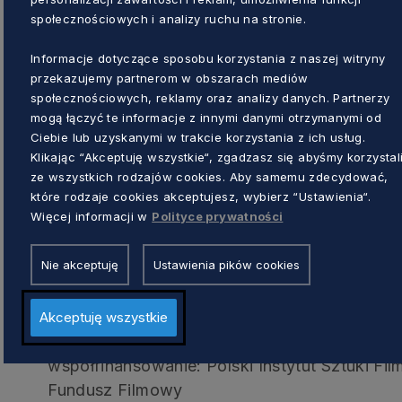
społecznościowych i analizy ruchu na stronie.
Premiera filmu
Informacje dotyczące sposobu korzystania z naszej witryny
przekazujemy partnerom w obszarach mediów
społecznościowych, reklamy oraz analizy danych. Partnerzy
Scenarzystą i reżyserem filmu jest mieszkanie
mogą łączyć te informacje z innymi danymi otrzymanymi od
przez prawie rok towarzyszył z kamerą kapi
Ciebie lub uzyskanymi w trakcie korzystania z ich usług.
zawodowych oraz prywatnych perypetiach. 
Klikając “Akceptuję wszystkie“, zgadzasz się abyśmy korzystal
będzie „Kapitana” od piątku, 19 lutego 2021 
ze wszystkich rodzajów cookies. Aby samemu zdecydować,
tydzień. Natomiast Kino Kameralne Cafe w G
które rodzaje cookies akceptujesz, wybierz “Ustawienia“.
Więcej informacji w
Polityce prywatności
pokaz filmu połączony ze spotkaniem z reżys
19 lutego 2021 r. o godz. 17.30.
Nie akceptuję
Ustawienia pików cookies
czas trwania filmu: 50 minut
scenariusz i reżyseria: Kryspin Pluta
Akceptuję wszystkie
produkcja: DAREK DIKTI Biuro pomysłów
współfinansowanie: Polski Instytut Sztuki Fi
Fundusz Filmowy