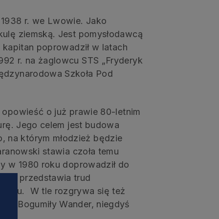
 1938 r. we Lwowie. Jako
 kulę ziemską. Jest pomysłodawcą
o kapitan poprowadził w latach
992 r. na żaglowcu STS „Fryderyk
Międzynarodowa Szkoła Pod
o opowieść o już prawie 80-letnim
turę. Jego celem jest budowa
, na którym młodzież będzie
Baranowski stawia czoła temu
gdy w 1980 roku doprowadził do
ilm przedstawia trud
atku. W tle rozgrywa się też
żony Bogumiły Wander, niegdyś