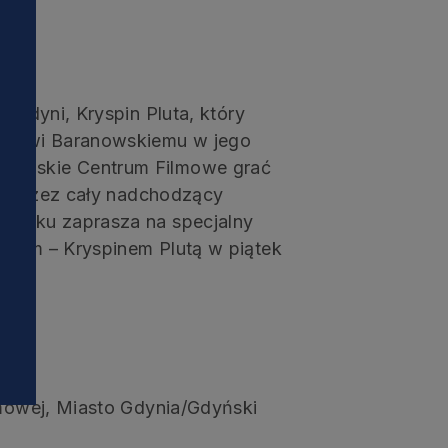
c Gdyni, Kryspin Pluta, który
tanowi Baranowskiemu w jego
Gdyńskie Centrum Filmowe grać
i
r., przez cały nadchodzący
dańsku zaprasza na specjalny
erem – Kryspinem Plutą w piątek
lmowej, Miasto Gdynia/Gdyński