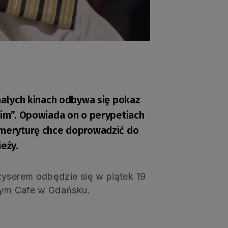
 małych kinach odbywa się pokaz
kim”. Opowiada on o perypetiach
emeryturę chce doprowadzić do
eży.
żyserem odbędzie się w piątek 19
lnym Cafe w Gdańsku.