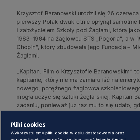
Krzysztof Baranowski urodził się 26 czerwca
pierwszy Polak dwukrotnie opłynął samotnie
i założycielem Szkoły pod Żaglami, którą jak
1983–1984 na żaglowcu STS „Pogoria”, a w 1
Chopin”, który zbudowała jego Fundacja – 
Żaglami.
„Kapitan. Film o Krzysztofie Baranowskim” t
kapitanie, który nie ma zamiaru iść na emery
nowego, potężnego żaglowca szkoleniowego
mogła uczyć się sztuki żeglarskiej. Kapitan 
zadaniu, ponieważ już raz mu to się udało, 
budowy żaglowca szkoleniowego „Pogoria”. F
pozyskiwania funduszy na budowę nowego st
Pliki cookies
walka kapitana z postępująca chorobą jego 
Wykorzystujemy pliki cookie w celu dostosowania oraz
znanej prezenterki telewizyjnej.
personalizacji zawartości i reklam, umożliwienia funkcji