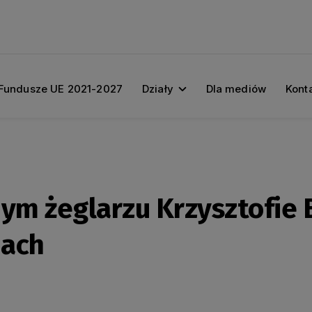
Fundusze UE 2021-2027
Działy
Dla mediów
Kont
nym żeglarzu Krzysztofie
nach