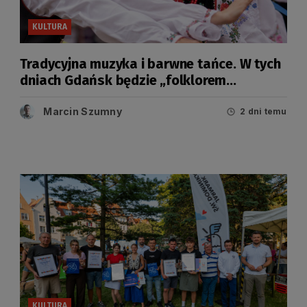
KULTURA
Tradycyjna muzyka i barwne tańce. W tych
dniach Gdańsk będzie „folklorem
malowany”
Marcin Szumny
2 dni temu
KULTURA