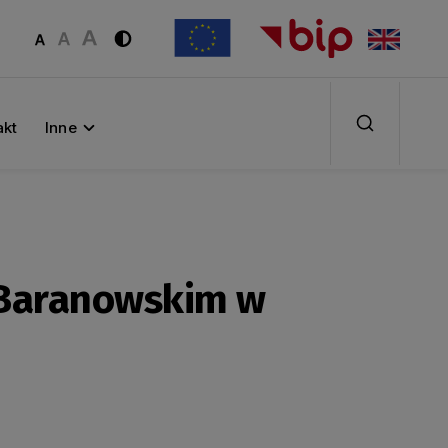
akt
Inne
 Baranowskim w