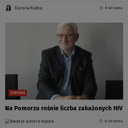
Dorota Kulka
5 lat temu
ZDROWIE
Na Pomorzu rośnie liczba zakażonych HIV
6 lat temu