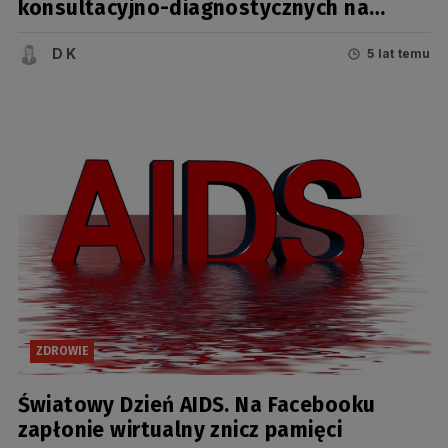
konsultacyjno-diagnostycznych na
terenie województwa pomorskiego
D K
5 lat temu
ZDROWIE
Światowy Dzień AIDS. Na Facebooku
zapłonie wirtualny znicz pamięci