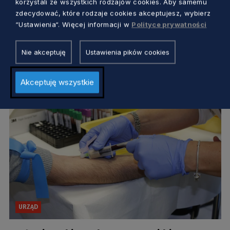
korzystali ze wszystkich rodzajów cookies. Aby samemu
zdecydować, które rodzaje cookies akceptujesz, wybierz
Słupsk. Od 31 marca w szpitalu rusza
“Ustawienia“. Więcej informacji w
Polityce prywatności
punkt konsultacyjno-diagnostyczny HIV
Nie akceptuję
Ustawienia pików cookies
Dorota Kulka
5 lat temu
Akceptuję wszystkie
URZĄD