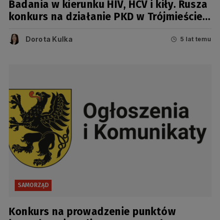
Badania w kierunku HIV, HCV i kiły. Rusza
konkurs na działanie PKD w Trójmieście i
Słupsku
Dorota Kulka
5 lat temu
SAMORZĄD
Konkurs na prowadzenie punktów