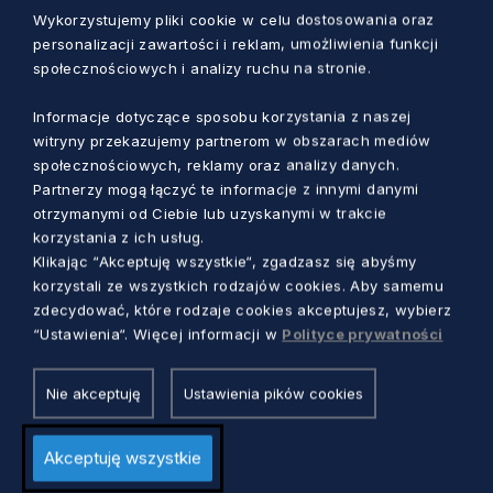
Wykorzystujemy pliki cookie w celu dostosowania oraz
personalizacji zawartości i reklam, umożliwienia funkcji
WIADOMOŚCI
społecznościowych i analizy ruchu na stronie.
Super Dzielnicowy 2026. Wybierz
Informacje dotyczące sposobu korzystania z naszej
bohatera swojej dzielnicy!
witryny przekazujemy partnerom w obszarach mediów
społecznościowych, reklamy oraz analizy danych.
Anna Skrzynecka
5 miesięcy temu
Partnerzy mogą łączyć te informacje z innymi danymi
otrzymanymi od Ciebie lub uzyskanymi w trakcie
korzystania z ich usług.
Klikając “Akceptuję wszystkie“, zgadzasz się abyśmy
korzystali ze wszystkich rodzajów cookies. Aby samemu
zdecydować, które rodzaje cookies akceptujesz, wybierz
“Ustawienia“. Więcej informacji w
Polityce prywatności
Nie akceptuję
Ustawienia pików cookies
Akceptuję wszystkie