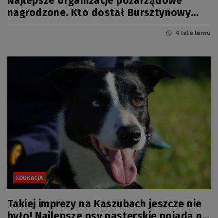
Najlepsze organizacje pozarządowe
nagrodzone. Kto dostał Bursztynowy
Mieczyk 2021?
4 lata temu
EDUKACJA
Takiej imprezy na Kaszubach jeszcze nie
było! Najlepsze psy pasterskie pojadą na