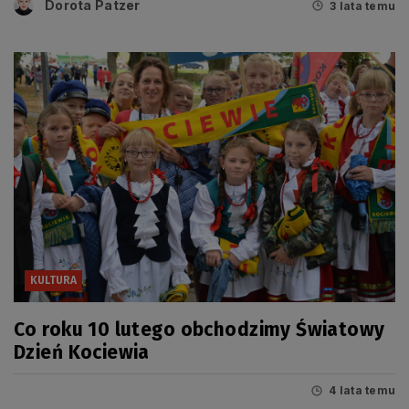
Dorota Patzer
3 lata temu
KULTURA
Co roku 10 lutego obchodzimy Światowy
Dzień Kociewia
4 lata temu