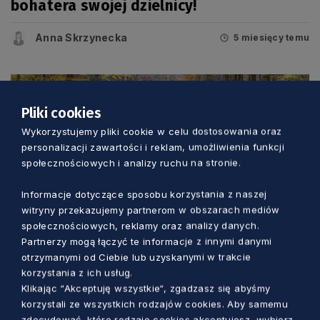
bohatera swojej dzielnicy!
Anna Skrzynecka
5 miesięcy temu
Pliki cookies
Wykorzystujemy pliki cookie w celu dostosowania oraz
personalizacji zawartości i reklam, umożliwienia funkcji
społecznościowych i analizy ruchu na stronie.
Informacje dotyczące sposobu korzystania z naszej
witryny przekazujemy partnerom w obszarach mediów
społecznościowych, reklamy oraz analizy danych.
Partnerzy mogą łączyć te informacje z innymi danymi
WIADOMOŚCI
otrzymanymi od Ciebie lub uzyskanymi w trakcie
korzystania z ich usług.
Apel Służby Trójmiejskiego Parku
Klikając “Akceptuję wszystkie“, zgadzasz się abyśmy
korzystali ze wszystkich rodzajów cookies. Aby samemu
Krajobrazowego w celu wsparcia działań
zdecydować, które rodzaje cookies akceptujesz, wybierz