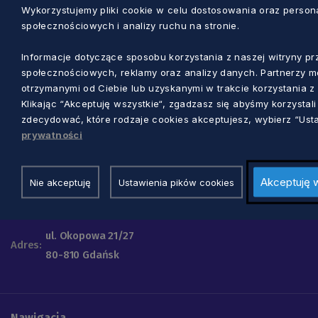
Wykorzystujemy pliki cookie w celu dostosowania oraz personal
społecznościowych i analizy ruchu na stronie.
Informacje dotyczące sposobu korzystania z naszej witryny 
społecznościowych, reklamy oraz analizy danych. Partnerzy mo
otrzymanymi od Ciebie lub uzyskanymi w trakcie korzystania z 
Klikając “Akceptuję wszystkie“, zgadzasz się abyśmy korzysta
Urząd Marszałkowski
zdecydować, które rodzaje cookies akceptujesz, wybierz “Usta
Województwa Pomorskiego
prywatności
Telefon
+48 58 32 68 555
Akceptuję 
Nie akceptuję
Ustawienia pików cookies
E-mail:
info@pomorskie.eu
Godziny pracy urzędu:
07:45-15:45
ul. Okopowa 21/27
Adres:
80-810 Gdańsk
Nawigacja