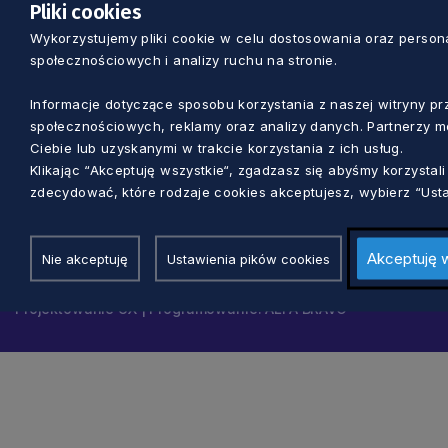
Pliki cookies
Wykorzystujemy pliki cookie w celu dostosowania oraz personal
społecznościowych i analizy ruchu na stronie.
Nawigacja
Informacje dotyczące sposobu korzystania z naszej witryny 
społecznościowych, reklamy oraz analizy danych. Partnerzy m
Ciebie lub uzyskanymi w trakcie korzystania z ich usług.
Klikając “Akceptuję wszystkie“, zgadzasz się abyśmy korzysta
© 2026 Pomorskie.eu
zdecydować, które rodzaje cookies akceptujesz, wybierz “Usta
Ustawienia cookies
Akceptuję 
Nie akceptuję
Ustawienia pików cookies
Polityka prywatności
Projektowanie UX | Programowanie: ALFA BRAVO