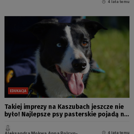
4 lata temu
EDUKACJA
Takiej imprezy na Kaszubach jeszcze nie
było! Najlepsze psy pasterskie pojadą na
mistrzostwa Europy
4 lata temu
Aleksandra Mokwa Anna Polcyn-