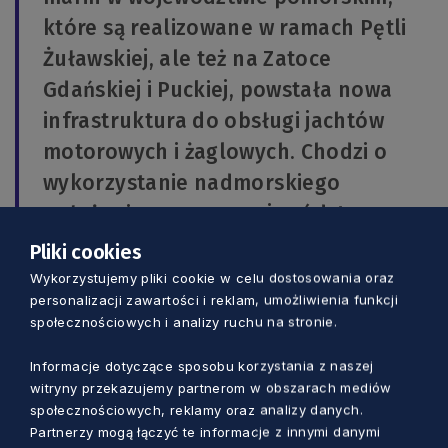
które są realizowane w ramach Pętli
Żuławskiej, ale też na Zatoce
Gdańskiej i Puckiej, powstała nowa
infrastruktura do obsługi jachtów
motorowych i żaglowych. Chodzi o
wykorzystanie nadmorskiego
położenia naszego województwa.
Realizujemy też program wychowania
Pliki cookies
morskiego, w tym nauki żeglowania.
Wykorzystujemy pliki cookie w celu dostosowania oraz
personalizacji zawartości i reklam, umożliwienia funkcji
Dla rozwoju żeglarstwa ważne jest też
społecznościowych i analizy ruchu na stronie.
bezpieczne cumowanie jachtów –
wyjaśnił marszałek Struk.
Informacje dotyczące sposobu korzystania z naszej
witryny przekazujemy partnerom w obszarach mediów
społecznościowych, reklamy oraz analizy danych.
Jak podkreślał marszałek inwestycja w Pucku,
Partnerzy mogą łączyć te informacje z innymi danymi