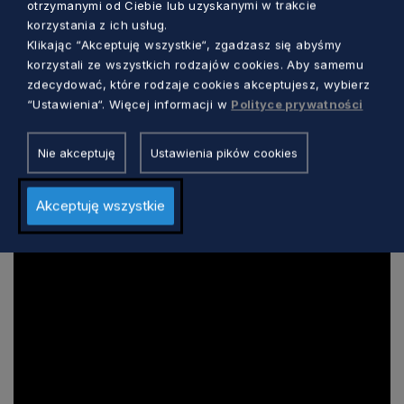
otrzymanymi od Ciebie lub uzyskanymi w trakcie
to największy tego typu projekt realizowany w
korzystania z ich usług.
województwie pomorskim.
Klikając “Akceptuję wszystkie“, zgadzasz się abyśmy
korzystali ze wszystkich rodzajów cookies. Aby samemu
zdecydować, które rodzaje cookies akceptujesz, wybierz
“Ustawienia“. Więcej informacji w
Polityce prywatności
Nie akceptuję
Ustawienia pików cookies
Akceptuję wszystkie