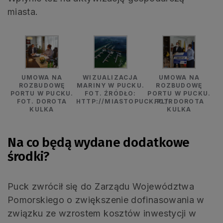
miasta.
UMOWA NA
WIZUALIZACJA
UMOWA NA
ROZBUDOWĘ
MARINY W PUCKU.
ROZBUDOWĘ
PORTU W PUCKU.
FOT. ŹRÓDŁO:
PORTU W PUCKU.
FOT. DOROTA
HTTP://MIASTOPUCK.PL/R
FOT. DOROTA
KULKA
KULKA
Na co będą wydane dodatkowe
środki?
Puck zwrócił się do Zarządu Województwa
Pomorskiego o zwiększenie dofinasowania w
związku ze wzrostem kosztów inwestycji w