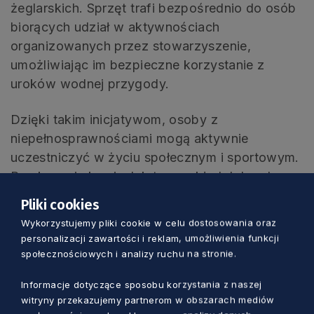
żeglarskich. Sprzęt trafi bezpośrednio do osób
biorących udział w aktywnościach
organizowanych przez stowarzyszenie,
umożliwiając im bezpieczne korzystanie z
uroków wodnej przygody.
Dzięki takim inicjatywom, osoby z
niepełnosprawnościami mogą aktywnie
uczestniczyć w życiu społecznym i sportowym.
Przekazanie kamizelek to przykład dobrych
praktyk współpracy samorządu z organizacjami
Pliki cookies
pozarządowymi, które na co dzień podejmują
Wykorzystujemy pliki cookie w celu dostosowania oraz
trud wyrównywania szans i przełamywania
personalizacji zawartości i reklam, umożliwienia funkcji
barier. Wspieranie organizacji działających na
społecznościowych i analizy ruchu na stronie.
rzecz osób z niepełnosprawnościami jest
Informacje dotyczące sposobu korzystania z naszej
jednym z priorytetów polityki społecznej
witryny przekazujemy partnerom w obszarach mediów
regionu.