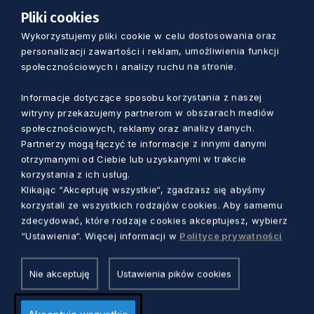
procesja Bożego Ciała w Łowiczu, język
Pliki cookies
esperanto oraz umiejętność wytwarzania
Wykorzystujemy pliki cookie w celu dostosowania oraz
personalizacji zawartości i reklam, umożliwienia funkcji
instrumentu i gry na kozie.
społecznościowych i analizy ruchu na stronie.
Informacje dotyczące sposobu korzystania z naszej
witryny przekazujemy partnerom w obszarach mediów
Program godzinowy wizyty książęcej pary
społecznościowych, reklamy oraz analizy danych.
we wtorek, 18 lipca 2017 r.
Partnerzy mogą łączyć te informacje z innymi danymi
otrzymanymi od Ciebie lub uzyskanymi w trakcie
godz. 12.20-13.40
– Muzeum Stutthof w
korzystania z ich usług.
Sztutowie
Klikając “Akceptuję wszystkie“, zgadzasz się abyśmy
korzystali ze wszystkich rodzajów cookies. Aby samemu
godz. 15.00-15.35
– Długi Targ – spotkanie
zdecydować, które rodzaje cookies akceptujesz, wybierz
we Dworze Artusa z prezydentem Gdańska
“Ustawienia“. Więcej informacji w
Polityce prywatności
Pawłem Adamowiczem, spacer w okolicach
fontany Neptuna
Nie akceptuję
Ustawienia pików cookies
godz. 15.40-16.20
– Teatr Szekspirowski –