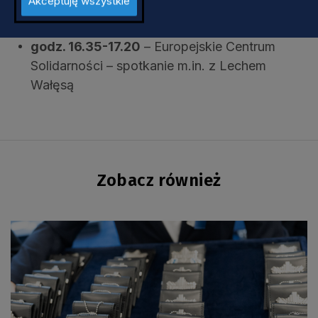
spotkanie z marszałkiem województwa
Akceptuję wszystkie
pomorskiego Mieczysławem Strukiem
godz. 16.35-17.20
– Europejskie Centrum
Solidarności – spotkanie m.in. z Lechem
Wałęsą
Zobacz również