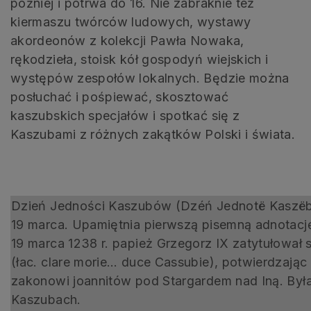
później i potrwa do 16. Nie zabraknie też
kiermaszu twórców ludowych, wystawy
akordeonów z kolekcji Pawła Nowaka,
rękodzieła, stoisk kół gospodyń wiejskich i
występów zespołów lokalnych. Będzie można
posłuchać i pośpiewać, skosztować
kaszubskich specjałów i spotkać się z
Kaszubami z różnych zakątków Polski i świata.
Dzień Jedności Kaszubów (Dzéń Jednotë Kaszëb
19 marca. Upamiętnia pierwszą pisemną adnotację
19 marca 1238 r. papież Grzegorz IX zatytułował 
(łac. clare morie… duce Cassubie), potwierdzaj
zakonowi joannitów pod Stargardem nad Iną. Był
Kaszubach.