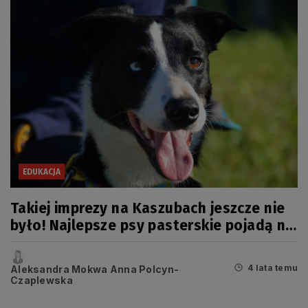
EDUKACJA
Takiej imprezy na Kaszubach jeszcze nie
było! Najlepsze psy pasterskie pojadą na
mistrzostwa Europy
4 lata temu
Aleksandra Mokwa Anna Polcyn-
Czaplewska