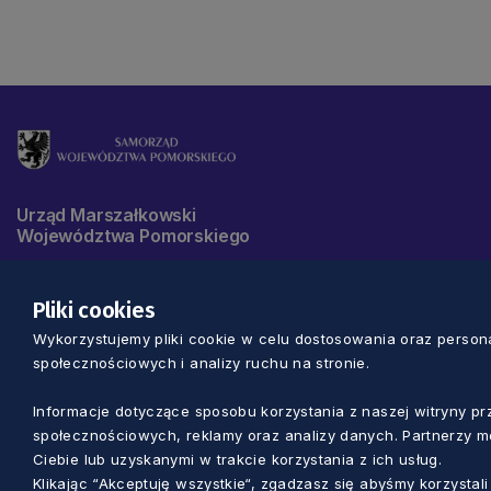
Urząd Marszałkowski
Województwa Pomorskiego
Telefon
+48 58 32 68 555
Pliki cookies
E-mail:
info@pomorskie.eu
Wykorzystujemy pliki cookie w celu dostosowania oraz personal
Godziny pracy urzędu:
07:45-15:45
społecznościowych i analizy ruchu na stronie.
ul. Okopowa 21/27
Adres:
Informacje dotyczące sposobu korzystania z naszej witryny 
80-810 Gdańsk
społecznościowych, reklamy oraz analizy danych. Partnerzy m
Ciebie lub uzyskanymi w trakcie korzystania z ich usług.
Klikając “Akceptuję wszystkie“, zgadzasz się abyśmy korzysta