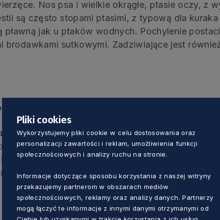
erzęce. Nos psa i wielkie okrągłe, ptasie oczy, z 
tii są często stopami ptasimi, z typową dla kuraka
ną pławną jak u ptaków wodnych. Pochylenie postac
i brodawkami sutkowymi. Zadziwiające jest równi
muś z diabłów. Są diabły męskie i żeńskie. Czy t
Pliki cookies
jest prawa strona klatki piersiowej z zarysowanym
Wykorzystujemy pliki cookie w celu dostosowania oraz
personalizacji zawartości i reklam, umożliwienia funkcji
tnymi oraz przyczepami końcowymi mięśnia zębate
społecznościowych i analizy ruchu na stronie.
idzimy małą brodawkę sutkową, która jest charakte
e żeńskie narządy płciowe zewnętrzne u tej postac
Informacje dotyczące sposobu korzystania z naszej witryny
przekazujemy partnerom w obszarach mediów
społecznościowych, reklamy oraz analizy danych. Partnerzy
mogą łączyć te informacje z innymi danymi otrzymanymi od
Ciebie lub uzyskanymi w trakcie korzystania z ich usług.