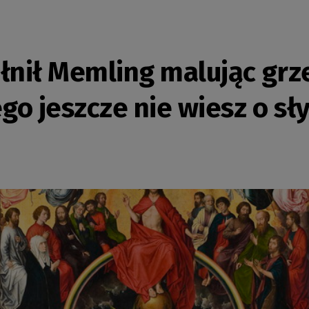
łnił Memling malując grz
go jeszcze nie wiesz o sł