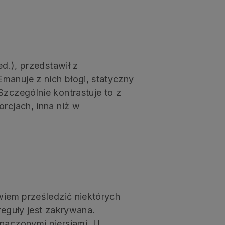
ed.), przedstawił z
manuje z nich błogi, statyczny
Szczególnie kontrastuje to z
rcjach, inna niż w
wiem prześledzić niektórych
reguły jest zakrywana.
znaczonymi piersiami. U