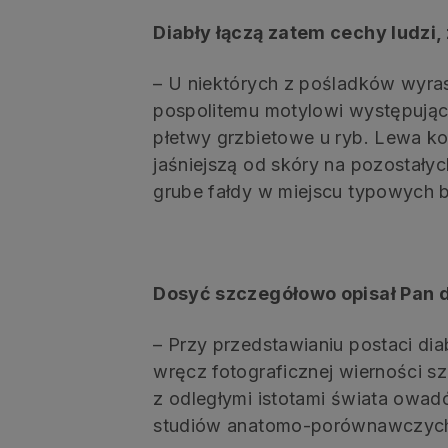
Diabły łączą zatem cechy ludzi,
– U niektórych z pośladków wyras
pospolitemu motylowi występując
płetwy grzbietowe u ryb. Lewa k
jaśniejszą od skóry na pozostały
grube fałdy w miejscu typowych 
Dosyć szczegółowo opisał Pan d
– Przy przedstawianiu postaci di
wręcz fotograficznej wierności s
z odległymi istotami świata owad
studiów anatomo-porównawczyc