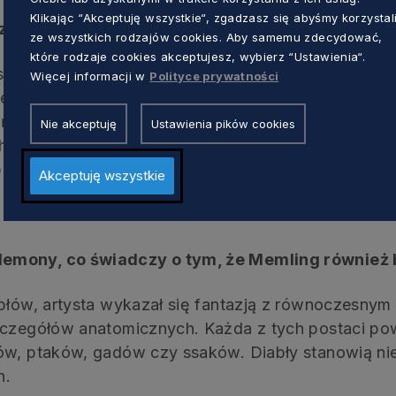
Klikając “Akceptuję wszystkie“, zgadzasz się abyśmy korzystal
 zwierząt, ptaków. Czy jeszcze innych stworzeń?
ze wszystkich rodzajów cookies. Aby samemu zdecydować,
które rodzaje cookies akceptujesz, wybierz “Ustawienia“.
tają skrzydła motyla, odpowiadające idealnie rusał
Więcej informacji w
Polityce prywatności
emu na terenie całej Europy. Skrzydła na kończyn
ończyna dolna, podbrzusze i częściowo brzuch pokr
Nie akceptuję
Ustawienia pików cookies
ch częściach ciała. Wrażenie zrogowaciałej skóry p
bruzd pachwinowych i poprzecznej bruzdy, biegnąc
Akceptuję wszystkie
emony, co świadczy o tym, że Memling również 
abłów, artysta wykazał się fantazją z równoczesnym
zczegółów anatomicznych. Każda z tych postaci pow
ów, ptaków, gadów czy ssaków. Diabły stanowią nie
h.