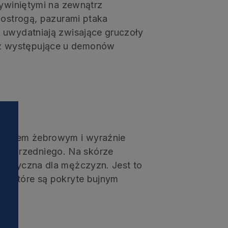
wywiniętymi na zewnątrz
 ostrogą, pazurami ptaka
i uwydatniają zwisające gruczoły
eż występujące u demonów
ylko?
 łukiem żebrowym i wyraźnie
go przedniego. Na skórze
rystyczna dla mężczyzn. Jest to
i, które są pokryte bujnym