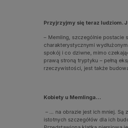
Przyjrzyjmy się teraz ludziom. J
– Memling, szczególnie postacie st
charakterystycznymi wydłużonymi 
spokój i co dziwne, mimo czekając
prawą stroną tryptyku – pełną eks
rzeczywistości, jest także budowa
Kobiety u Memlinga…
– … na obrazie jest ich mniej. Są
istotnych szczegółów dla ich budo
Przedstawiona klatka piersiowa j