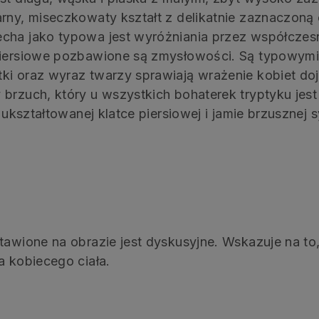
arny, miseczkowaty kształt z delikatnie zaznaczoną
echa jako typowa jest wyróżniania przez współczes
 piersiowe pozbawione są zmysłowości. Są typowymi
ki oraz wyraz twarzy sprawiają wrażenie kobiet doj
brzuch, który u wszystkich bohaterek tryptyku jest
k ukształtowanej klatce piersiowej i jamie brzusznej 
tawione na obrazie jest dyskusyjne. Wskazuje na to
a kobiecego ciała.