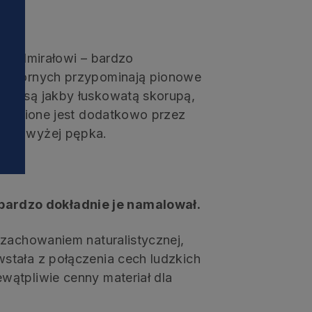
i
ce admirałowi – bardzo
ach górnych przypominają pionowe
yte są jakby łuskowatą skorupą,
ogłębione jest dodatkowo przez
ej powyżej pępka.
bardzo dokładnie je namalował.
 zachowaniem naturalistycznej,
stała z połączenia cech ludzkich
wątpliwie cenny materiał dla