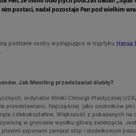
lił Pan, że mimo odkrytych podczas badań „Sądu 
nim postaci, nadal pozostaje Pan pod wielkim wr
taną poddane osoby występujące w tryptyku
Hansa 
.
monów. Jak Memling przedstawiał diabły?
cznych, ordynator Kliniki Chirurgii Plastycznej UCK
ie przedstawiano. Najczęściej jako osobników płci 
ęta człekokształtne. Większość z pokazanych na obr
zywioną w grymasie wysiłku głową zwierzęcia. Jest
 ptasimi szponami zamiast stóp i dodatkowym paz