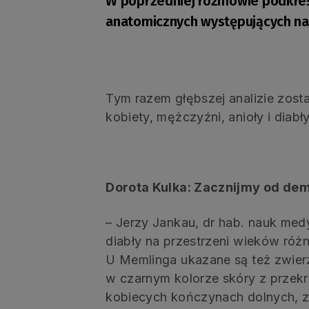
W poprzedniej rozmowie podkreś
anatomicznych występujących na 
Tym razem głębszej analizie zos
kobiety, mężczyźni, anioły i diabły
Dorota Kulka: Zacznijmy od de
– Jerzy Jankau, dr hab. nauk medy
diabły na przestrzeni wieków różn
U Memlinga ukazane są też zwierz
w czarnym kolorze skóry z przekr
kobiecych kończynach dolnych, z