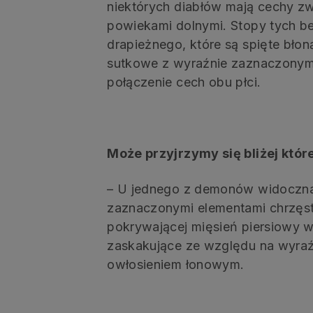
niektórych diabłów mają cechy zwi
powiekami dolnymi. Stopy tych bes
drapieżnego, które są spięte bło
sutkowe z wyraźnie zaznaczonym
połączenie cech obu płci.
Może przyjrzymy się bliżej które
– U jednego z demonów widoczna 
zaznaczonymi elementami chrzęs
pokrywającej mięsień piersiowy w
zaskakujące ze względu na wyraźn
owłosieniem łonowym.