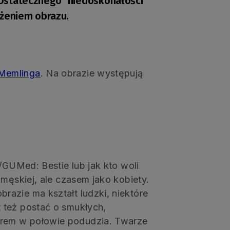
Ostatecznego" niedoskonałości
ażeniem obrazu.
Memlinga
. Na obrazie występują
/GUMed: Bestie lub jak kto woli
męskiej, ale czasem jako kobiety.
azie ma kształt ludzki, niektóre
 też postać o smukłych,
urem w połowie podudzia. Twarze