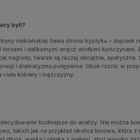
acy byli?
rony niebiańskiej (lewa strona tryptyku – dopisek r
torsami i delikatnymi wręcz wiotkimi kończynami. E
ej nagrody, twarze są raczej obojętne, apatyczne. 
presji i dramatyzmu potępienia. Obok różnic w propo
 ciała kobiety i mężczyzny.
 zdecydowanie trudniejsze do analizy. Nie można bo
wy, takich jak na przykład okolica łonowa, która z 
est długa, wąska i płaska z małymi, zbyt wysoko za