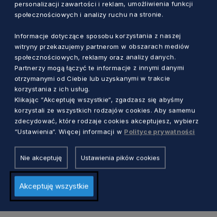
personalizacji zawartości i reklam, umożliwienia funkcji
Stryjewskiego 25
społecznościowych i analizy ruchu na stronie.
25 czerwca 2017 r.
– wydarzenie artystyczne z
Informacje dotyczące sposobu korzystania z naszej
witryny przekazujemy partnerom w obszarach mediów
udziałem fińskiej tancerki i choreografki Virpi
społecznościowych, reklamy oraz analizy danych.
Pahkinen oraz czołowego muzyka polskiej
Partnerzy mogą łączyć te informacje z innymi danymi
sceny elektronicznej Michała Jacaszka, Teatr
otrzymanymi od Ciebie lub uzyskanymi w trakcie
Leśny, ul. Jaśkowa Dolina 45
korzystania z ich usług.
Klikając “Akceptuję wszystkie“, zgadzasz się abyśmy
korzystali ze wszystkich rodzajów cookies. Aby samemu
zdecydować, które rodzaje cookies akceptujesz, wybierz
“Ustawienia“. Więcej informacji w
Polityce prywatności
Zobacz:
Gdański Archipelag Kultury
Nie akceptuję
Ustawienia pików cookies
Akceptuję wszystkie