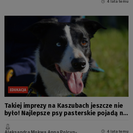
4 lata temu
EDUKACJA
Takiej imprezy na Kaszubach jeszcze nie
było! Najlepsze psy pasterskie pojadą na
mistrzostwa Europy
4 lata temu
Aleksandra Mokwa Anna Polcyn-