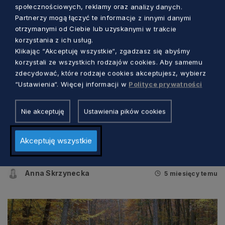
społecznościowych, reklamy oraz analizy danych.
Partnerzy mogą łączyć te informacje z innymi danymi
otrzymanymi od Ciebie lub uzyskanymi w trakcie
korzystania z ich usług.
Klikając “Akceptuję wszystkie“, zgadzasz się abyśmy
korzystali ze wszystkich rodzajów cookies. Aby samemu
zdecydować, które rodzaje cookies akceptujesz, wybierz
“Ustawienia“. Więcej informacji w
Polityce prywatności
Nie akceptuję
Ustawienia pików cookies
WIADOMOŚCI
Super Dzielnicowy 2026. Wybierz
Akceptuję wszystkie
bohatera swojej dzielnicy!
Anna Skrzynecka
5 miesięcy temu