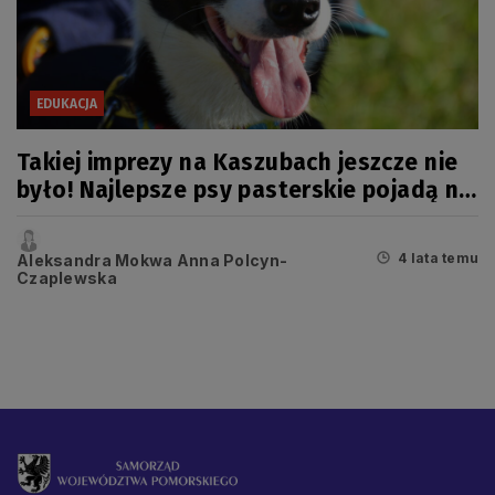
EDUKACJA
Takiej imprezy na Kaszubach jeszcze nie
było! Najlepsze psy pasterskie pojadą na
mistrzostwa Europy
4 lata temu
Aleksandra Mokwa Anna Polcyn-
Czaplewska