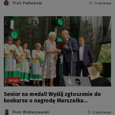
Piotr Pałkowski
1 rok temu
URZĄD
Senior na medal! Wyślij zgłoszenie do
konkursu o nagrodę Marszałka
Województwa Pomorskiego
Piotr Widłaszewski
2 lata temu