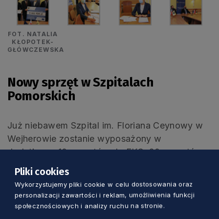
FOT. NATALIA
KŁOPOTEK-
GŁÓWCZEWSKA
Nowy sprzęt w Szpitalach
Pomorskich
Już niebawem Szpital im. Floriana Ceynowy w
Wejherowie zostanie wyposażony w
dodatkowe 10 aparatów do EKG, 20 aparatów
do mierzenia ciśnienia, 20 aparatów do pomiaru
Pliki cookies
RR z mankietem do dezynfekcji, 10 aparatów do
Wykorzystujemy pliki cookie w celu dostosowania oraz
szybkiego toczenia płynów, 2
personalizacji zawartości i reklam, umożliwienia funkcji
bronchofiberoskopy i dwie centrale do
społecznościowych i analizy ruchu na stronie.
monitorowania. Ponadto z unijnych funduszy