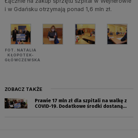
Łącznie na zakup sprzętu szpital w Wejherowie
i w Gdańsku otrzymają ponad 1,6 mln zł.
FOT. NATALIA
KŁOPOTEK-
GŁÓWCZEWSKA
ZOBACZ TAKŻE
Prawie 17 mln zł dla szpitali na walkę z
COVID-19. Dodatkowe środki dostaną
Słupsk, Kościerzyna i Sopot