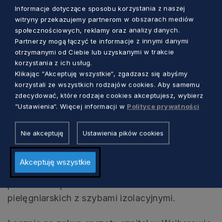
Informacje dotyczące sposobu korzystania z naszej
zostaną zakupione m.in. 30 pompy infuzyjne, 15
witryny przekazujemy partnerom w obszarach mediów
reduktorów tlenowych, dwa zestawy do
społecznościowych, reklamy oraz analizy danych.
intubacji, 5 hełmów do wentylacji nieinwazyjnej,
Partnerzy mogą łączyć te informacje z innymi danymi
materace do aktywnej regulacji temperatury i
otrzymanymi od Ciebie lub uzyskanymi w trakcie
korzystania z ich usług.
materace przeciwodleżynowe.
Klikając “Akceptuję wszystkie“, zgadzasz się abyśmy
korzystali ze wszystkich rodzajów cookies. Aby samemu
Natomiast Pomorskie Centrum Chorób
zdecydować, które rodzaje cookies akceptujesz, wybierz
Zakaźnych i Gruźlicy w Gdańsku z dotacji
“Ustawienia“. Więcej informacji w
Polityce prywatności
będzie mogło kupić m.in. 2 aparaty EKG,
defibrylator z wyposażeniem, 10
Nie akceptuję
Ustawienia pików cookies
fonendoskopów, 10 worków ambu i dwa
zestawy do intubacji. W szpitalu zostaną też
Akceptuję wszystkie
zamontowane nowe instalacje tlenowe,
próżniowe i powietrzne oraz 10 konsoli
pielęgniarskich z szybami izolacyjnymi.