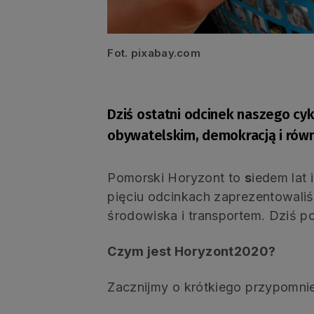
Fot. pixabay.com
Dziś ostatni odcinek naszego c
obywatelskim, demokracją i rów
Pomorski Horyzont to
s
iedem lat
pięciu odcinkach zaprezentowali
środowiska i transportem. Dziś p
Czym jest Horyzont2020?
Zacznijmy o krótkiego przypomni