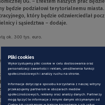
omicznej UG. – Efektem naszych prac będzie
y będzie podziałowi terytorialnemu miasta
tracyjnego, który będzie odzwierciedlał poc
lnicy i sąsiedztwa – dodaje.
tą ok. 300 tys. euro.
Pliki cookies
społeczeństwem otwartym, to MINDTHEGEPS.
Wykorzystujemy pliki cookie w celu dostosowania oraz
personalizacji zawartości i reklam, umożliwienia funkcji
kcjonowania instytucji poprzez wdrożenie 
społecznościowych i analizy ruchu na stronie.
 Ewa Łojkowska Kierownik Zakładu Ochrony i 
Informacje dotyczące sposobu korzystania z naszej witryny
iału Biotechnologii UG i GUMed. W ramach p
przekazujemy partnerom w obszarach mediów
społecznościowych, reklamy oraz analizy danych. Partnerzy
go traktowania. – Wdrożony plan równego tr
mogą łączyć te informacje z innymi danymi otrzymanymi od
ępie do stanowisk kierowniczych oraz wprow
Ciebie lub uzyskanymi w trakcie korzystania z ich usług.