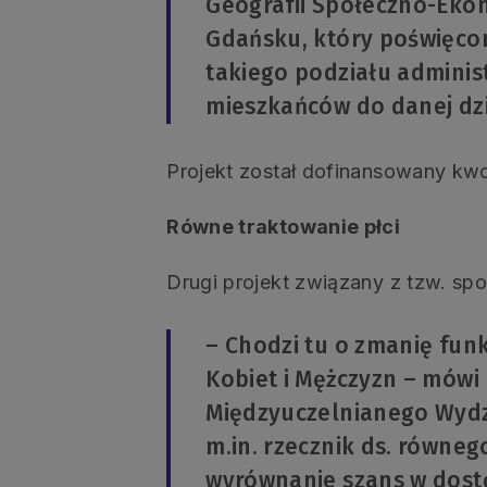
Geografii Społeczno-Ekon
Gdańsku, który poświęcon
takiego podziału adminis
mieszkańców do danej dzie
Projekt został dofinansowany kwo
Równe traktowanie płci
Drugi projekt związany z tzw. 
– Chodzi tu o zmanię fun
Kobiet i Mężczyzn – mówi
Międzyuczelnianego Wydz
m.in. rzecznik ds. równe
wyrównanie szans w dost