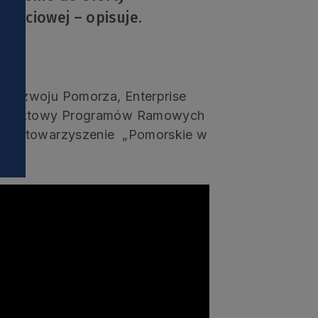
i
 płciowej – opisuje.
 Rozwoju Pomorza, Enterprise
 Kontaktowy Programów Ramowych
raz Stowarzyszenie „Pomorskie w