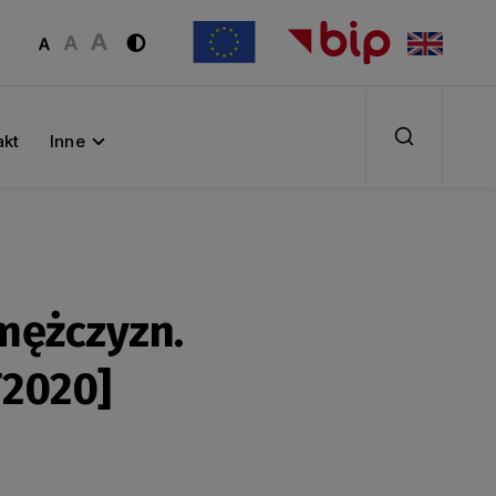
akt
Inne
mężczyzn.
T2020]