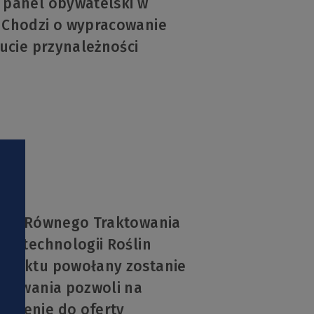
 panel obywatelski w
. Chodzi o wypracowanie
zucie przynależności
Planu Równego Traktowania
Biotechnologii Roślin
rojektu powołany zostanie
aktowania pozwoli na
adzenie do oferty