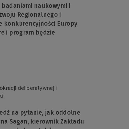
 z badaniami naukowymi i
zwoju Regionalnego i
ie konkurencyjności Europy
re i program będzie
racji deliberatywnej i
i.
edź na pytanie, jak oddolne
ona Sagan, kierownik Zakładu