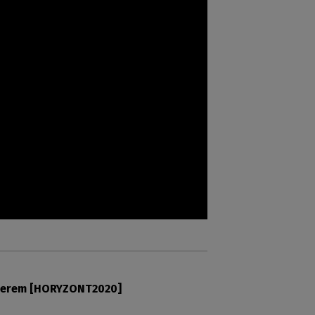
Medyczne innowacje. Zobacz, w jakich dziedzinach Pomorze może być światowym liderem [HORYZONT2020]