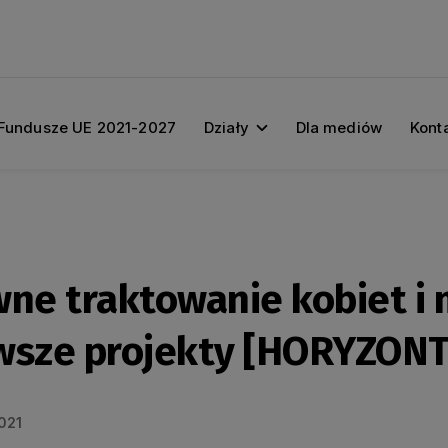
Fundusze UE 2021-2027
Działy
Dla mediów
Kont
wne traktowanie kobiet i 
wsze projekty [HORYZON
021