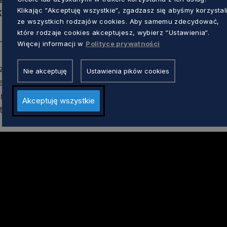
Klikając “Akceptuję wszystkie“, zgadzasz się abyśmy korzystal
esie równości szans i unikania dyskryminacji
ze wszystkich rodzajów cookies. Aby samemu zdecydować,
które rodzaje cookies akceptujesz, wybierz “Ustawienia“.
inansowanie wysokości 200 tys. euro.
Więcej informacji w
Polityce prywatności
ygotowanie kampanii są w szczególności: Agencja
Nie akceptuję
Ustawienia pików cookies
eniu Wolna Przedsiębiorczość, Regionalny Punkt
, Urząd Marszałkowski Województwa Pomorskiego o
Akceptuję wszystkie
twa Pomorskiego w Brukseli.