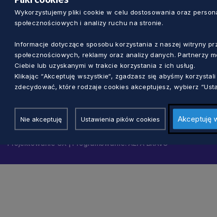
Wykorzystujemy pliki cookie w celu dostosowania oraz personal
społecznościowych i analizy ruchu na stronie.
Nawigacja
Informacje dotyczące sposobu korzystania z naszej witryny 
społecznościowych, reklamy oraz analizy danych. Partnerzy m
Ciebie lub uzyskanymi w trakcie korzystania z ich usług.
Klikając “Akceptuję wszystkie“, zgadzasz się abyśmy korzysta
© 2026 Pomorskie.eu
zdecydować, które rodzaje cookies akceptujesz, wybierz “Usta
Ustawienia cookies
Akceptuję 
Nie akceptuję
Ustawienia pików cookies
Polityka prywatności
Projektowanie UX | Programowanie: ALFA BRAVO