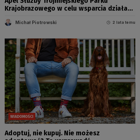
Apel Służby Trójmiejskiego Parku
Krajobrazowego w celu wsparcia działań
Policji
Michał Piotrowski
2 lata temu
WIADOMOŚCI
Adoptuj, nie kupuj. Nie możesz