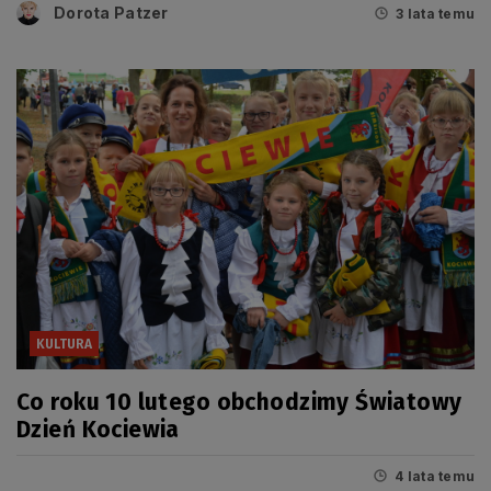
Dorota Patzer
3 lata temu
KULTURA
Co roku 10 lutego obchodzimy Światowy
Dzień Kociewia
4 lata temu