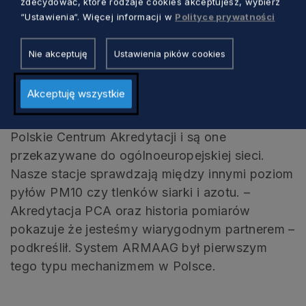
zdecydować, które rodzaje cookies akceptujesz, wybierz
Nederpol. ARMAAG prowadzi pomiary jakości
“Ustawienia“. Więcej informacji w
Polityce prywatności
powietrza na znacznym obszarze
województwa pomorskiego. Oprócz Trójmiasta
Nie akceptuję
Ustawienia pików cookies
stacje znajdują się między innymi w Słupsku,
Starogardzie Gdańskim, Kościerzynie czy
Akceptuję wszystkie
Malborku – poinformował prezes Stepnowski.
Uzyskiwane dane są certyfikowane przez
Polskie Centrum Akredytacji i są one
przekazywane do ogólnoeuropejskiej sieci.
Nasze stacje sprawdzają między innymi poziom
pyłów PM10 czy tlenków siarki i azotu. –
Akredytacja PCA oraz historia pomiarów
pokazuje że jesteśmy wiarygodnym partnerem –
podkreślił. System ARMAAG był pierwszym
tego typu mechanizmem w Polsce.