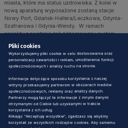
miasta, które ma status uzdrowiska. Z kolei w
nową aparaturę wyposażone zostaną stacje:
Nowy Port, Gdańsk-Hallera/Leczkowa, Gdynia-
Szafranowa i Gdynia-Wendy. W ramach
projektu powstanie też zintegrowany system
publikacji wiadomości o stanie powietrza.
Pliki cookies
Dodatkowo dane będą przesyłane do
Wykorzystujemy pliki cookie w celu dostosowania oraz
europejskiej sieci informacyjnej.
personalizacji zawartości i reklam, umożliwienia funkcji
społecznościowych i analizy ruchu na stronie.
Informacje dotyczące sposobu korzystania z naszej
witryny przekazujemy partnerom w obszarach mediów
Tak działa ARMAAG
społecznościowych, reklamy oraz analizy danych.
Partnerzy mogą łączyć te informacje z innymi danymi
Fundacja Agencja Monitoringu Regionalnego
otrzymanymi od Ciebie lub uzyskanymi w trakcie
Atmosfery Aglomeracji Gdańskiej powstała w
korzystania z ich usług.
1993 roku. – Naszymi założycielami były gminy
Klikając “Akceptuję wszystkie“, zgadzasz się abyśmy
korzystali ze wszystkich rodzajów cookies. Aby samemu
Gdańska, Gdyni, Sopotu, Tczewa oraz firma