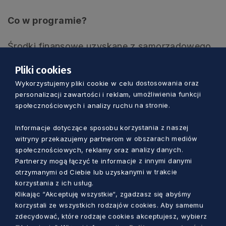
Co w programie?
Środki finansowe uzyskane z samorządowego
programu „Pomorskie dla Działkowców” będzie
Pliki cookies
można przeznaczyć m.in. na budowę lub
Wykorzystujemy pliki cookie w celu dostosowania oraz
rozbudowę ogrodowej infrastruktury. Mogą to
personalizacji zawartości i reklam, umożliwienia funkcji
być alejki, parkingi oświetlenie oraz świetlice
społecznościowych i analizy ruchu na stronie.
ogrodowe. Wsparcie będzie można również
przeznaczyć na rewitalizację istniejących na
Informacje dotyczące sposobu korzystania z naszej
witryny przekazujemy partnerom w obszarach mediów
terenie ogrodów terenów zielonych, alei drzew
społecznościowych, reklamy oraz analizy danych.
czy oczek wodnych i stawów. Szczegółowe
Partnerzy mogą łączyć te informacje z innymi danymi
zasady programu zostaną przyjęte prze Zarząd
otrzymanymi od Ciebie lub uzyskanymi w trakcie
Województwa Pomorskiego i będą ogłoszone
korzystania z ich usług.
Klikając “Akceptuję wszystkie“, zgadzasz się abyśmy
na początku 2024 r.
korzystali ze wszystkich rodzajów cookies. Aby samemu
zdecydować, które rodzaje cookies akceptujesz, wybierz