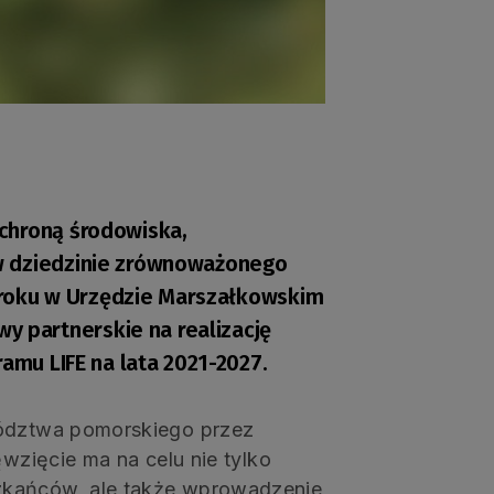
chroną środowiska,
w dziedzinie zrównoważonego
5 roku w Urzędzie Marszałkowskim
partnerskie na realizację
ramu LIFE na lata 2021-2027.
wództwa pomorskiego przez
ęwzięcie ma na celu nie tylko
zkańców, ale także wprowadzenie