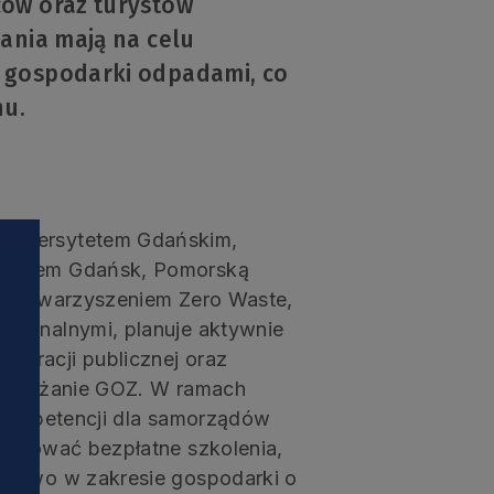
ców oraz turystów
ania mają na celu
 gospodarki odpadami, co
nu.
niwersytetem Gdańskim,
iastem Gdańsk, Pomorską
m Stowarzyszeniem Zero Waste,
omunalnymi, planuje aktywnie
tracji publicznej oraz
 wdrażanie GOZ. W ramach
 kompetencji dla samorządów
ferować bezpłatne szkolenia,
dztwo w zakresie gospodarki o