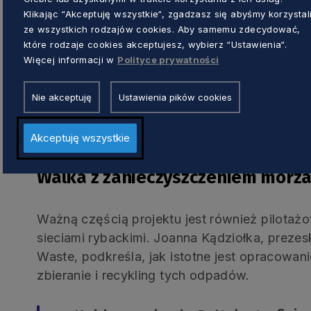
obiegu zamkniętym.
Klikając “Akceptuję wszystkie“, zgadzasz się abyśmy korzystal
ze wszystkich rodzajów cookies. Aby samemu zdecydować,
Dodatkowo, w Gdańsku uruchomiona zostanie 
które rodzaje cookies akceptujesz, wybierz “Ustawienia“.
Więcej informacji w
Polityce prywatności
ułatwić połączenie między klientem, a usług
mieszkańcami. Pozwoli to na realizowanie u
Nie akceptuję
Ustawienia pików cookies
przedmiotów, które nie są już potrzebne. Dz
przedmiotom codziennego użytku „drugiego ż
przydatności.
Akceptuję wszystkie
Walka z zanieczyszczeniem morz
Ważną częścią projektu jest również pilota
sieciami rybackimi. Joanna Kądziołka, preze
Waste, podkreśla, jak istotne jest opracowan
zbieranie i recykling tych odpadów.