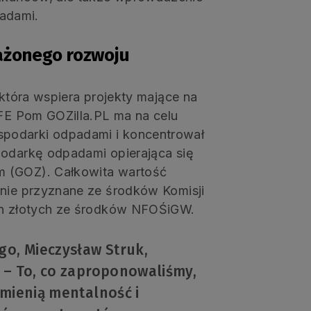
adami.
ażonego rozwoju
 która wspiera projekty mające na
IFE Pom GOZilla.PL ma na celu
podarki odpadami i koncentrował
podarkę odpadami opierająca się
m (GOZ). Całkowita wartość
anie przyznane ze środków Komisji
mln złotych ze środków NFOŚiGW.
o, Mieczysław Struk,
 – To, co zaproponowaliśmy,
zmienią mentalność i