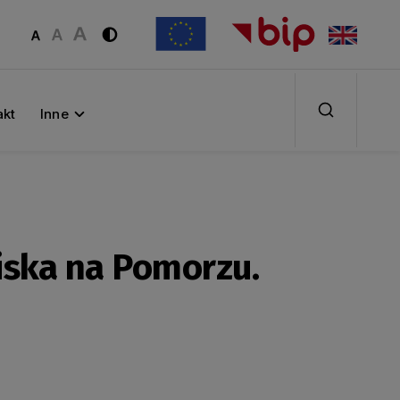
akt
Inne
iska na Pomorzu.