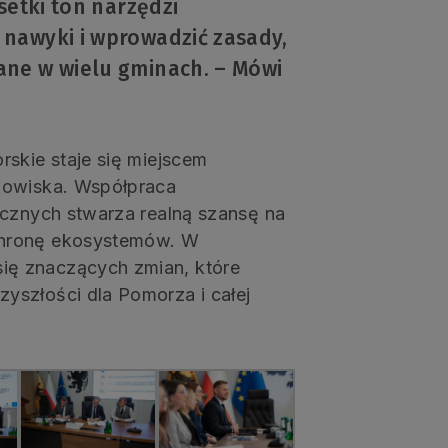
setki ton narzędzi
nawyki i wprowadzić zasady,
ne w wielu gminach. – Mówi
rskie staje się miejscem
dowiska. Współpraca
icznych stwarza realną szansę na
chronę ekosystemów. W
ę znaczących zmian, które
yszłości dla Pomorza i całej