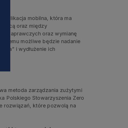
i
aplikacja mobilna, która ma
odawcą oraz między
sług naprawczych oraz wymianę
ięki temu możliwe będzie nadanie
ycia” i wydłużenie ich
a
żowa metoda zarządzania zużytymi
ska Polskiego Stowarzyszenia Zero
ie rozwiązań, które pozwolą na