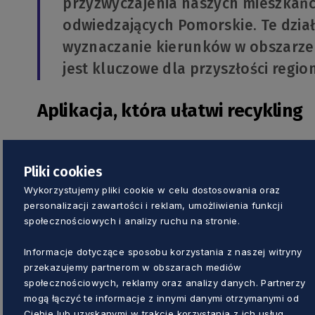
przyzwyczajenia naszych mieszkań
odwiedzających Pomorskie. Te dział
wyznaczanie kierunków w obszarze
jest kluczowe dla przyszłości regio
Aplikacja, która ułatwi recykling
Województwo pomorskie, we współpracy z U
Pliki cookies
Pomorską Agencją Rozwoju Regionalnego, M
Regionalną Organizacją Turystyczną, Polski
Wykorzystujemy pliki cookie w celu dostosowania oraz
personalizacji zawartości i reklam, umożliwienia funkcji
24 samorządami gminnymi oraz 2 spółkami k
społecznościowych i analizy ruchu na stronie.
angażować mieszkańców, pracowników adminis
przedsiębiorców w działania mające na celu
Informacje dotyczące sposobu korzystania z naszej witryny
projektu GOZilla powstaną centra wsparcia i
przekazujemy partnerom w obszarach mediów
społecznościowych, reklamy oraz analizy danych. Partnerzy
gminnych oraz przedsiębiorców, które będą o
mogą łączyć te informacje z innymi danymi otrzymanymi od
studia podyplomowe oraz profesjonalne dora
Ciebie lub uzyskanymi w trakcie korzystania z ich usług.