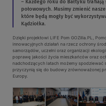
– Każdego roku do Bałtyku trafiają 
połowowych. Musimy zmienić nasze 
które będą mogły być wykorzystywa
Kądziołka.
Dzięki projektowi LIFE Pom GOZilla.PL, Pomo
innowacyjnych działań na rzecz ochrony śro
samorządów, uczelni oraz organizacji ekolog
poprawę jakości życia mieszkańców oraz o
nadchodzących latach możemy spodziewać si
przyczynią się do budowy zrównoważonej prz
Europy.