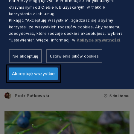
Partnerzy mogą łączyć te informacje z innymi danymi
otrzymanymi od Ciebie lub uzyskanymi w trakcie
korzystania z ich usług.
Klikając “Akceptuję wszystkie“, zgadzasz się abyśmy
korzystali ze wszystkich rodzajów cookies. Aby samemu
zdecydować, które rodzaje cookies akceptujesz, wybierz
“Ustawienia“. Więcej informacji w
Polityce prywatności
Nie akceptuję
Ustawienia pików cookies
ŚRODOWISKO
Akceptuję wszystkie
Studia dla specjalistów Gospodarki
Obiegu Zamkniętego
Piotr Pałkowski
5 dni temu