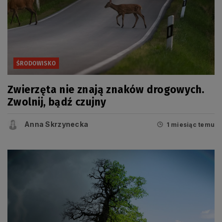
ŚRODOWISKO
Zwierzęta nie znają znaków drogowych.
Zwolnij, bądź czujny
Anna Skrzynecka
1 miesiąc temu