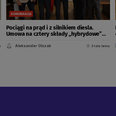
KOMUNIKACJA
Pociągi na prąd i z silnikiem diesla.
Umowa na cztery składy „hybrydowe”
podpisana
Aleksander Olszak
u
3 lata temu