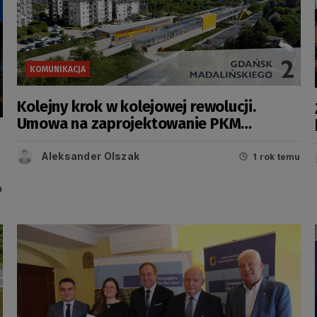
KOMUNIKACJA
Kolejny krok w kolejowej rewolucji.
Umowa na zaprojektowanie PKM
Południe podpisana! [FILM]
Aleksander Olszak
1 rok temu
u