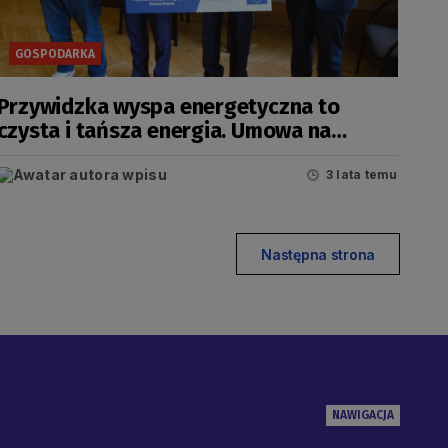
GOSPODARKA
Przywidzka wyspa energetyczna to
czysta i tańsza energia. Umowa na
dofinansowanie OZE podpisana
3 lata temu
Następna strona
NAWIGACJA