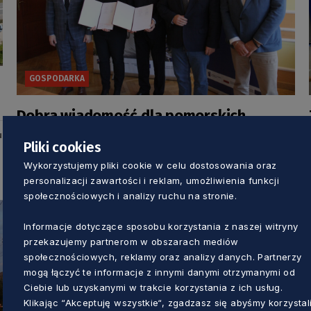
GOSPODARKA
Dobra wiadomość dla pomorskich
przedsiębiorców. Będą mogli skorzystać
u
Pliki cookies
z czterech instrumentów finansowych
Aleksander Olszak
2 lata temu
Wykorzystujemy pliki cookie w celu dostosowania oraz
personalizacji zawartości i reklam, umożliwienia funkcji
społecznościowych i analizy ruchu na stronie.
Informacje dotyczące sposobu korzystania z naszej witryny
przekazujemy partnerom w obszarach mediów
społecznościowych, reklamy oraz analizy danych. Partnerzy
mogą łączyć te informacje z innymi danymi otrzymanymi od
Ciebie lub uzyskanymi w trakcie korzystania z ich usług.
Klikając “Akceptuję wszystkie“, zgadzasz się abyśmy korzystal