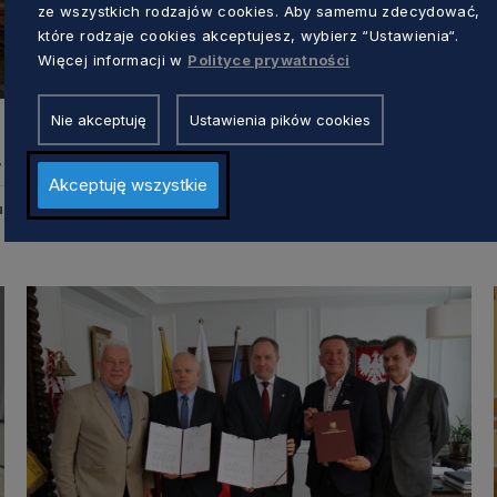
ze wszystkich rodzajów cookies. Aby samemu zdecydować,
które rodzaje cookies akceptujesz, wybierz “Ustawienia“.
Więcej informacji w
Polityce prywatności
OBSZARY WIEJSKIE
Nie akceptuję
Ustawienia pików cookies
Ważne inwestycje na terenach wiejskich.
Drogi dojazdowe do pól będą
a
modernizowane
Akceptuję wszystkie
Aleksander Olszak
3 lata temu
u