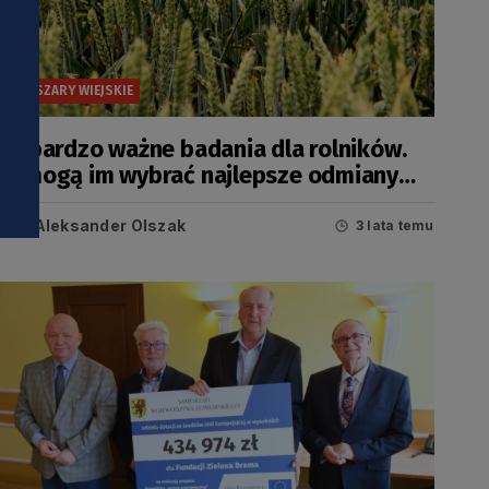
OBSZARY WIEJSKIE
To bardzo ważne badania dla rolników.
Pomogą im wybrać najlepsze odmiany
roślin
Aleksander Olszak
3 lata temu