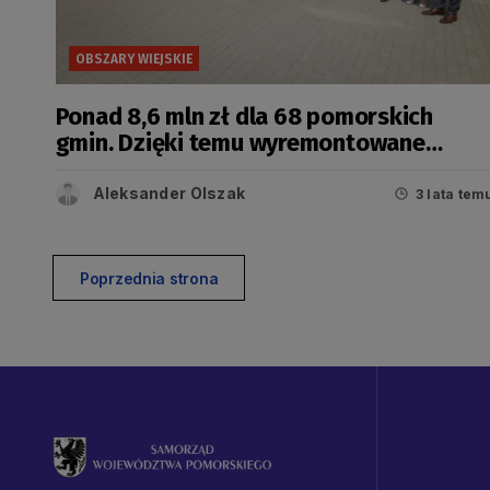
OBSZARY WIEJSKIE
Ponad 8,6 mln zł dla 68 pomorskich
gmin. Dzięki temu wyremontowane
zostaną drogi dla rolników [FILM]
Aleksander Olszak
3 lata tem
Poprzednia strona