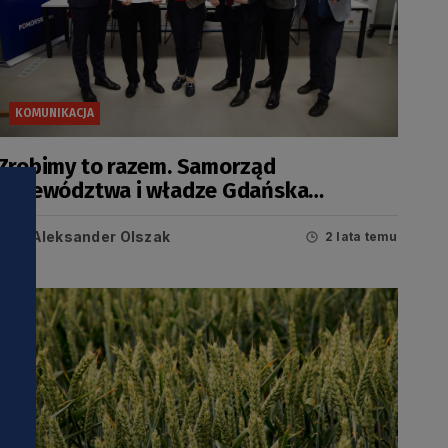
KOMUNIKACJA
Zrobimy to razem. Samorząd
województwa i władze Gdańska
wspólnie przygotują projekt PKM
Południe
Aleksander Olszak
2 lata temu
i