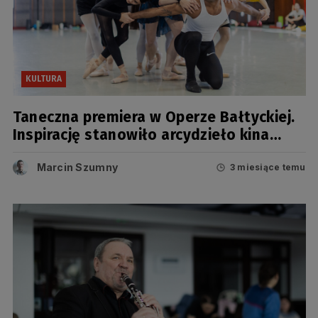
KULTURA
Taneczna premiera w Operze Bałtyckiej.
Inspirację stanowiło arcydzieło kina
niemego
Marcin Szumny
3 miesiące temu