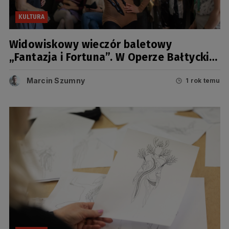
KULTURA
Widowiskowy wieczór baletowy
„Fantazja i Fortuna”. W Operze Bałtyckiej
szykuje się wyjątkowa premiera
Marcin Szumny
1 rok temu