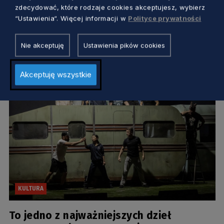
Nie taki nowy. Dyrektor Opery Bałtyckiej
zdecydować, które rodzaje cookies akceptujesz, wybierz
w Gdańsku
“Ustawienia“. Więcej informacji w
Polityce prywatności
Dorota Patzer
2 lata temu
Nie akceptuję
Ustawienia pików cookies
Akceptuję wszystkie
KULTURA
To jedno z najważniejszych dzieł