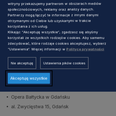
witryny przekazujemy partnerom w obszarach mediów
krawiectwem. To pozwala mi tworzyć
społecznościowych, reklamy oraz analizy danych.
coś naprawdę unikalnego. W moich
Partnerzy mogą łączyć te informacje z innymi danymi
projektach ważna jest zarówno sztuka,
otrzymanymi od Ciebie lub uzyskanymi w trakcie
korzystania z ich usług.
jak i iluzja – dodaje projektantka.
Klikając “Akceptuję wszystkie“, zgadzasz się abyśmy
korzystali ze wszystkich rodzajów cookies. Aby samemu
zdecydować, które rodzaje cookies akceptujesz, wybierz
“Ustawienia“. Więcej informacji w
Polityce prywatności
„Fantazja i Fortuna”
Nie akceptuję
Ustawienia pików cookies
premiera: 16 maja 2025 r., piątek, godz. 19.00
Akceptuję wszystkie
kolejne spektakle: 17, 18, 20, 23, 24, 25 i 27
maja 2025 r.
Opera Bałtycka w Gdańsku
al. Zwycięstwa 15, Gdańsk