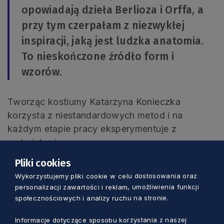
opowiadają dzieła Berlioza i Orffa, a
przy tym czerpałam z niezwykłej
inspiracji, jaką jest ludzka anatomia.
To nieskończone źródło form i
wzorów.
Tworząc kostiumy Katarzyna Konieczka
korzysta z niestandardowych metod i na
każdym etapie pracy eksperymentuje z
materiałami.
Pliki cookies
– Moje projekty są bardzo artystyczne,
Wykorzystujemy pliki cookie w celu dostosowania oraz
wręcz malarskie. Uwielbiam sięgać po
personalizacji zawartości i reklam, umożliwienia funkcji
społecznościowych i analizy ruchu na stronie.
materiały, które na pierwszy rzut oka
nie mają nic wspólnego z
Informacje dotyczące sposobu korzystania z naszej