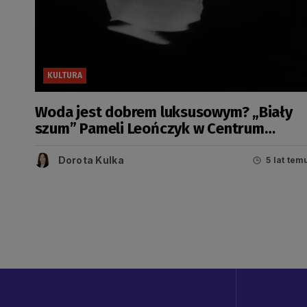
KULTURA
Woda jest dobrem luksusowym? „Biały
szum” Pameli Leończyk w Centrum
Aktywności Twórczej
Dorota Kulka
5 lat tem