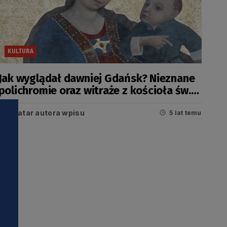
KULTURA
Jak wyglądał dawniej Gdańsk? Nieznane
polichromie oraz witraże z kościoła św.
Mikołaja
5 lat temu