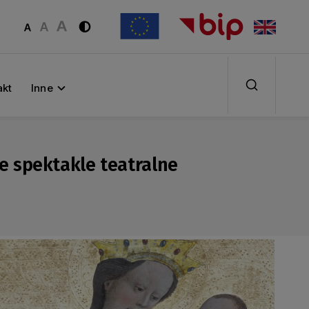
akt
Inne
we spektakle teatralne