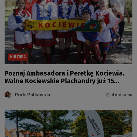
KULTURA
Poznaj Ambasadora i Perełkę Kociewia.
Walne Kociewskie Plachandry już 15
sierpnia
Piotr Pałkowski
4 dni temu