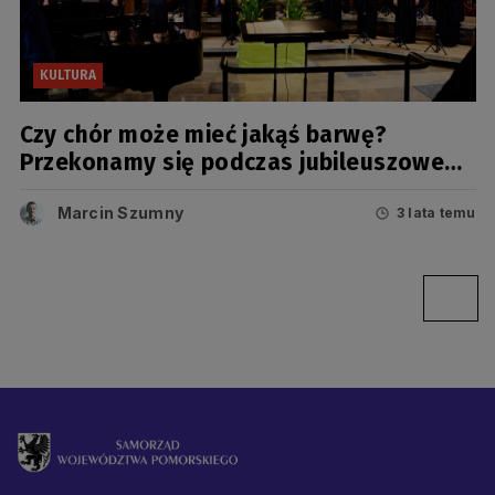
KULTURA
Czy chór może mieć jakąś barwę?
Przekonamy się podczas jubileuszowego
koncertu
Marcin Szumny
3 lata temu