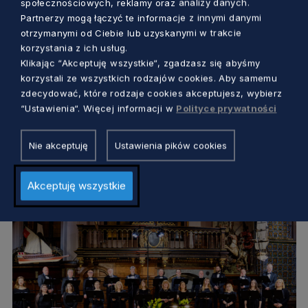
społecznościowych, reklamy oraz analizy danych.
Partnerzy mogą łączyć te informacje z innymi danymi
otrzymanymi od Ciebie lub uzyskanymi w trakcie
korzystania z ich usług.
Klikając “Akceptuję wszystkie“, zgadzasz się abyśmy
KULTURA
korzystali ze wszystkich rodzajów cookies. Aby samemu
zdecydować, które rodzaje cookies akceptujesz, wybierz
Uczta dla koneserów Bacha i muzyki
“Ustawienia“. Więcej informacji w
Polityce prywatności
baroku. Jubileuszowy koncert Polskiego
Chóru Kameralnego
Nie akceptuję
Ustawienia pików cookies
Marcin Szumny
3 lata temu
Akceptuję wszystkie