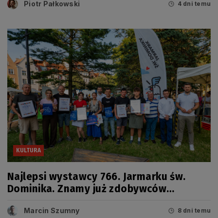
Piotr Pałkowski
4 dni temu
KULTURA
Najlepsi wystawcy 766. Jarmarku św.
Dominika. Znamy już zdobywców
tegorocznych Grand Prix
Marcin Szumny
8 dni temu