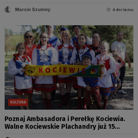
miało swój dzień
Marcin Szumny
4 dni temu
KULTURA
Poznaj Ambasadora i Perełkę Kociewia.
Walne Kociewskie Plachandry już 15
sierpnia