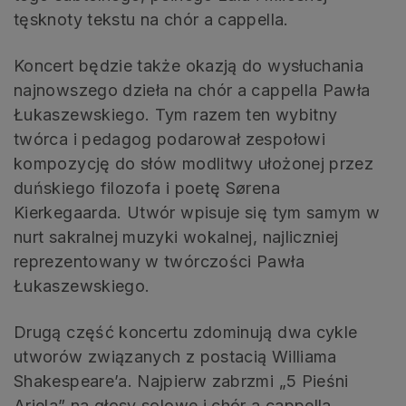
tęsknoty tekstu na chór a cappella.
Koncert będzie także okazją do wysłuchania
najnowszego dzieła na chór a cappella Pawła
Łukaszewskiego. Tym razem ten wybitny
twórca i pedagog podarował zespołowi
kompozycję do słów modlitwy ułożonej przez
duńskiego filozofa i poetę Sørena
Kierkegaarda. Utwór wpisuje się tym samym w
nurt sakralnej muzyki wokalnej, najliczniej
reprezentowany w twórczości Pawła
Łukaszewskiego.
Drugą część koncertu zdominują dwa cykle
utworów związanych z postacią Williama
Shakespeare’a. Najpierw zabrzmi „5 Pieśni
Ariela” na głosy solowe i chór a cappella,