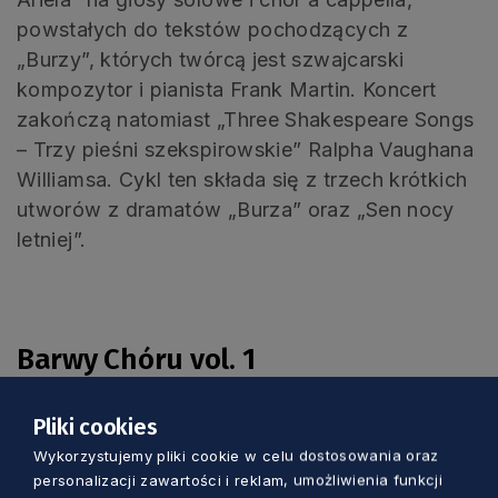
powstałych do tekstów pochodzących z
„Burzy”, których twórcą jest szwajcarski
kompozytor i pianista Frank Martin. Koncert
zakończą natomiast „Three Shakespeare Songs
– Trzy pieśni szekspirowskie” Ralpha Vaughana
Williamsa. Cykl ten składa się z trzech krótkich
utworów z dramatów „Burza” oraz „Sen nocy
letniej”.
.
Barwy Chóru vol. 1
Koncert w ramach Jubileuszu 45-
lecia Polskiego Chóru Kameralnego
Pliki cookies
Wykorzystujemy pliki cookie w celu dostosowania oraz
21 kwietnia 2023 r., piątek, godz. 19:00
personalizacji zawartości i reklam, umożliwienia funkcji