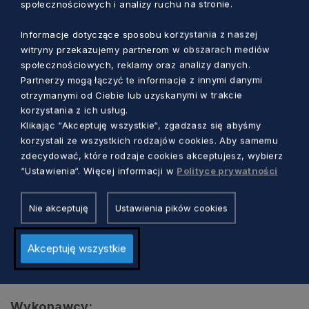
społecznościowych i analizy ruchu na stronie.
Dwór Artusa
Długi Targ 43/44, Gdańsk
Informacje dotyczące sposobu korzystania z naszej
witryny przekazujemy partnerom w obszarach mediów
społecznościowych, reklamy oraz analizy danych.
Program:
Partnerzy mogą łączyć te informacje z innymi danymi
Feliks Nowowiejski – „Teka białowieska” op.
otrzymanymi od Ciebie lub uzyskanymi w trakcie
korzystania z ich usług.
56
Klikając “Akceptuję wszystkie“, zgadzasz się abyśmy
Ireneusz Łukaszewski – „Wykołysałem Cię
korzystali ze wszystkich rodzajów cookies. Aby samemu
zdecydować, które rodzaje cookies akceptujesz, wybierz
wśród fal”
“Ustawienia“. Więcej informacji w
Polityce prywatności
Paweł Łukaszewski – „Domine Iesu Christe”
(prawykonanie)
Nie akceptuję
Ustawienia pików cookies
Frank Martin – „5 Pieśni Ariela”
Akceptuję wszystkie
Ralph Vaughan Williams – Three Shakespeare
Songs
Wykonawcy: