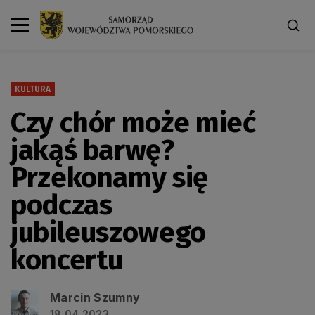
KULTURA
Czy chór może mieć
jakąś barwę?
Przekonamy się
podczas
jubileuszowego
koncertu
Marcin Szumny
18.04.2023