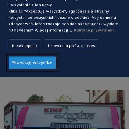
korzystania z ich usług.
Klikając “Akceptuję wszystkie“, zgadzasz się abyśmy
korzystali ze wszystkich rodzajów cookies. Aby samemu
Szczegółowe informacje dotyczące koncertu
zdecydować, które rodzaje cookies akceptujesz, wybierz
Barwy Chóru vol. 2 dostępne są na stronie
“Ustawienia“. Więcej informacji w
Polityce prywatności
internetowej:
www.polskichorkameralny.pl
Nie akceptuję
Ustawienia pików cookies
Akceptuję wszystkie
Zobacz również