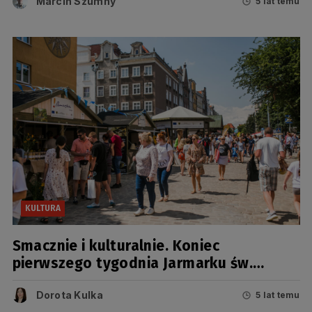
Marcin Szumny
5 lat temu
KULTURA
Smacznie i kulturalnie. Koniec
pierwszego tygodnia Jarmarku św.
Dominika
Dorota Kulka
5 lat temu