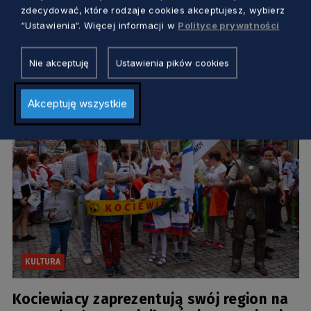
Święto kupców i rzemieślników. 763.
zdecydować, które rodzaje cookies akceptujesz, wybierz
Jarmark św. Dominika rozpocznie się już
“Ustawienia“. Więcej informacji w
Polityce prywatności
za 3 tygodnie
Aleksander Olszak
3 lata temu
Nie akceptuję
Ustawienia pików cookies
Akceptuję wszystkie
KULTURA
Kociewiacy zaprezentują swój region na