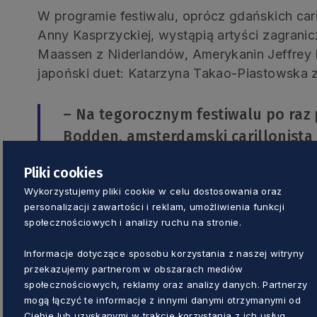
W programie festiwalu, oprócz gdańskich cari
Anny Kasprzyckiej, wystąpią artyści zagranic
Maassen z Niderlandów, Amerykanin Jeffrey B
japoński duet: Katarzyna Takao-Piastowska 
– Na tegorocznym festiwalu po raz 
Bodden, amsterdamski carillonista
koncerty, podczas których usłyszym
Pliki cookies
Goldbergowskie i autorskie opracow
Wykorzystujemy pliki cookie w celu dostosowania oraz
kolei Jeffrey Bossin zagra nową mu
personalizacji zawartości i reklam, umożliwienia funkcji
jego carillon w berlińskim Tiergar
społecznościowych i analizy ruchu na stronie.
Kaźmierczak.
Informacje dotyczące sposobu korzystania z naszej witryny
przekazujemy partnerom w obszarach mediów
społecznościowych, reklamy oraz analizy danych. Partnerzy
Oprócz carillonistów wystąpią również muzy
mogą łączyć te informacje z innymi danymi otrzymanymi od
gdański NeoQuartet oraz gdańsko-krakowsk
Ciebie lub uzyskanymi w trakcie korzystania z ich usług.