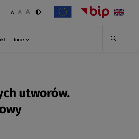
akt
Inne
ych utworów.
nowy