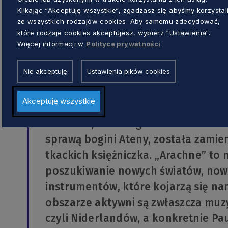
Klikając “Akceptuję wszystkie“, zgadzasz się abyśmy korzystal
Co usłyszymy podczas koncertu f
ze wszystkich rodzajów cookies. Aby samemu zdecydować,
które rodzaje cookies akceptujesz, wybierz “Ustawienia“.
Więcej informacji w
Polityce prywatności
Na finał w piątek, 27 sierpnia zaplanowane s
skomponowanych specjalnie na tegoroczny fe
Nie akceptuję
Ustawienia pików cookies
NeoQuartet i Paul Maassen. Będą to „Arachne
napisana w hołdzie Stanisławowi Lemowi prz
Akceptuję wszystkie
– Nazwa pierwszego utworu odnosi s
sprawą bogini Ateny, została zamie
tkackich księżniczka. „Arachne” to
poszukiwanie nowych światów, now
instrumentów, które kojarzą się n
obszarze aktywni są zwłaszcza muzy
czyli Niderlandów, a konkretnie Pau