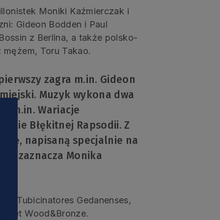
llonistek Moniki Kaźmierczak i
zni: Gideon Bodden i Paul
ossin z Berlina, a także polsko-
z mężem, Toru Takao.
pierwszy zagra m.in. Gideon
 miejski. Muzyk wykona dwa
y m.in. Wariacje
anie Błękitnej Rapsodii. Z
zykę, napisaną specjalnie na
ten – zaznacza Monika
cy z Tubicinatores Gedanenses,
i duet Wood&Bronze.