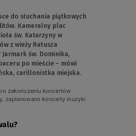
jsce do słuchania piątkowych
itów. Kameralny plac
oła św. Katarzyny w
ów z wieży Ratusza
 Jarmark św. Dominika,
paceru po mieście – mówi
ka, carillonistka miejska.
i po zakończeniu koncertów
ny, zaplanowano koncerty muzyki
walu?