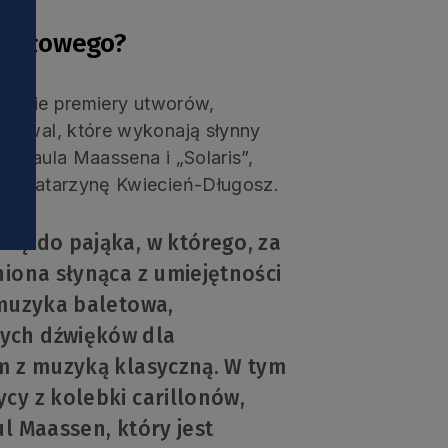
i
inałowego?
ą dwie premiery utworów,
stiwal, które wykonają słynny
” Paula Maassena i „Solaris”,
ez Katarzynę Kwiecień-Długosz.
ię do pająka, w którego, za
niona słynąca z umiejętności
 muzyka baletowa,
ych dźwięków dla
am z muzyką klasyczną. W tym
cy z kolebki carillonów,
l Maassen, który jest