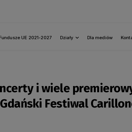
Fundusze UE 2021-2027
Działy
Dla mediów
Kont
certy i wiele premierow
 Gdański Festiwal Carillo